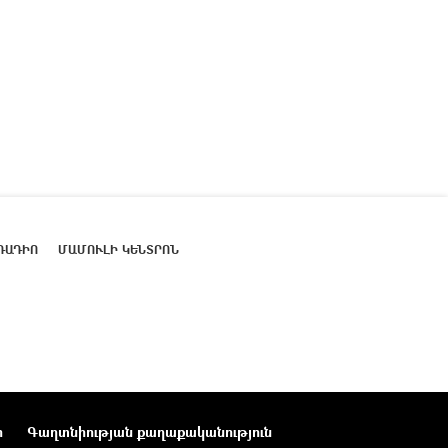
ՌԱԴԻՈ
ՄԱՄՈՒԼԻ ԿԵՆՏՐՈՆ
ր
Գաղտնիության քաղաքականություն