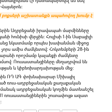
ազատազրկման էր դատապարտվել ևս մեկ
 Վայսերոն:
 բոքսերի աշխատանքն ապահովող խումբ է 
երին Ադրբեջանի իրավապահ մարմինները
անի հունիսի վերջին: Հուլիսի 1-ին Սաբայիլի
անց նկատմամբ որպես խափանման միջոց
՝ չորս ամիս ժամկետով: Հոկտեմբերի 28-ին
արանի որոշմամբ կալանքի ժամկետը
ամսով: Ռուսաստանցիները մեղադրվում են
ւթյան և կիբեռխարդախության մեջ:
րին ՌԴ ԱԳ փոխնախարար Միխայիլ
ացած ռուս-ադրբեջանական քաղաքական
ժամանակ ադրբեջանական կողմին մատնանշել
 11 ռուսաստանցիներին շուտափույթ ազատ
: