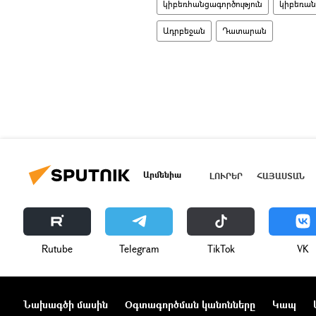
կիբեռհանցագործություն
կիբեռան
Ադրբեջան
Դատարան
Արմենիա
ԼՈՒՐԵՐ
ՀԱՅԱՍՏԱՆ
Rutube
Telegram
ТikТоk
VK
Նախագծի մասին
Օգտագործման կանոնները
Կապ