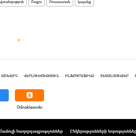
վտանգություն
Բաքու
Ռուսաստան
կալանք
ԱՇԽԱՐՀ
ՎԵՐԼՈՒԾՈՒԹՅՈՒՆ
ԻՆՖՈԳՐԱՖԻԿԱ
ՏԵՍԱՆՅՈՒԹԵՐ
Odnoklassniki
Մամուլի հաղորդագրություններ
Ընկերությունների նորություննե