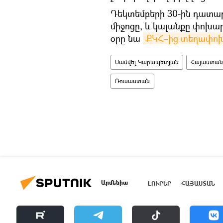
Դեկտեմբերի 30-ին դատ
միջոցը, և կալանքը փոխար
օրը նա
ՔԿՀ–ից տեղափոխ
Սամվել Կարապետյան
Հայաստան
Ռուսաստան
Արմենիա
ԼՈՒՐԵՐ
ՀԱՅԱՍՏԱՆ