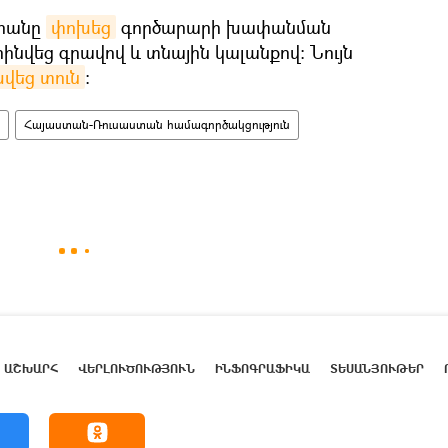
արանը
փոխեց
գործարարի խափանման
ինվեց գրավով և տնային կալանքով։ Նույն
վեց տուն
։
Հայաստան-Ռուսաստան համագործակցություն
ԱՇԽԱՐՀ
ՎԵՐԼՈՒԾՈՒԹՅՈՒՆ
ԻՆՖՈԳՐԱՖԻԿԱ
ՏԵՍԱՆՅՈՒԹԵՐ