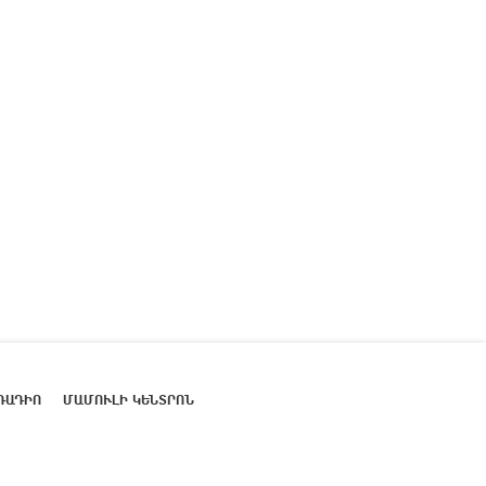
ՌԱԴԻՈ
ՄԱՄՈՒԼԻ ԿԵՆՏՐՈՆ