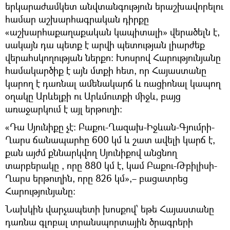
երկարաժամկետ անվտանգություն երաշխավորելու
համար աշխարհագրական դիրքը
«աշխարհաքաղաքական կապիտալի» վերածելն է,
սակայն դա պետք է արվի պետության լիարժեք
վերահսկողության ներքո։ Խոսրով Հարությունյանը
համակարծիք է այն մտքի հետ, որ Հայաստանը
կարող է դառնալ ամենակարճ և ռացիոնալ կապող
օղակը Արևելքի ու Արևմուտքի միջև, բայց
առաջարկում է այլ երթուղի։
«Դա Սյունիքը չէ։ Բաքու-Ղազախ-Իջևան-Գյումրի-
Ղարս ճանապարհը 600 կմ և շատ ավելի կարճ է,
քան այժմ քննարկվող Սյունիքով անցնող
տարբերակը , որը 880 կմ է, կամ Բաքու-Թբիլիսի-
Ղարս երթուղին, որը 826 կմ»,– բացատրեց
Հարությունյանը։
Նախկին վարչապետի խոսքով՝ եթե Հայաստանը
դառնա գլոբալ տրանսպորտային ծրագրերի