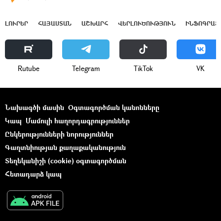
ԼՈՒՐԵՐ
ՀԱՅԱՍՏԱՆ
ԱՇԽԱՐՀ
ՎԵՐԼՈՒԾՈՒԹՅՈՒՆ
ԻՆՖՈԳՐԱՖ
Rutube
Telegram
ТikТоk
VK
Նախագծի մասին
Օգտագործման կանոնները
Կապ
Մամուլի հաղորդագրություններ
Ընկերությունների նորություններ
Գաղտնիության քաղաքականություն
Տեղեկանիշի (cookie) օգտագործման
Հետադարձ կապ