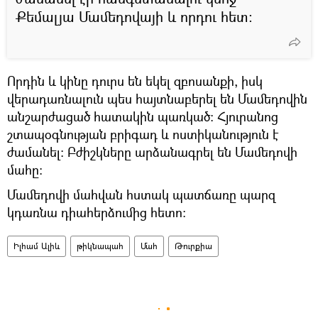
Քեմալյա Մամեդովայի և որդու հետ։
Որդին և կինը դուրս են եկել զբոսանքի, իսկ
վերադառնալուն պես հայտնաբերել են Մամեդովին
անշարժացած հատակին պառկած։ Հյուրանոց
շտապօգնության բրիգադ և ոստիկանություն է
ժամանել։ Բժիշկները արձանագրել են Մամեդովի
մահը։
Մամեդովի մահվան հստակ պատճառը պարզ
կդառնա դիահերձումից հետո։
Իլհամ Ալիև
թիկնապահ
Մահ
Թուրքիա