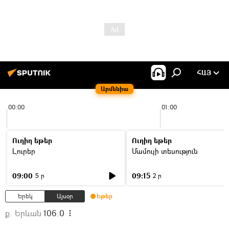
ՀԱՅ
Արմենիա
00:00
01:00
Ուղիղ եթեր
Ուղիղ եթեր
Լուրեր
Մամուլի տեսություն
09:00
09:15
5 ր
2 ր
Երեկ
Այսօր
Եթեր
ք. Երևան
106.0