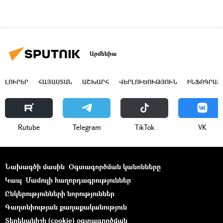
Արմենիա
ԼՈՒՐԵՐ
ՀԱՅԱՍՏԱՆ
ԱՇԽԱՐՀ
ՎԵՐԼՈՒԾՈՒԹՅՈՒՆ
ԻՆՖՈԳՐԱՖ
Rutube
Telegram
ТikТоk
VK
Նախագծի մասին
Օգտագործման կանոնները
Կապ
Մամուլի հաղորդագրություններ
Ընկերությունների նորություններ
Գաղտնիության քաղաքականություն
Տեղեկանիշի (cookie) օգտագործման