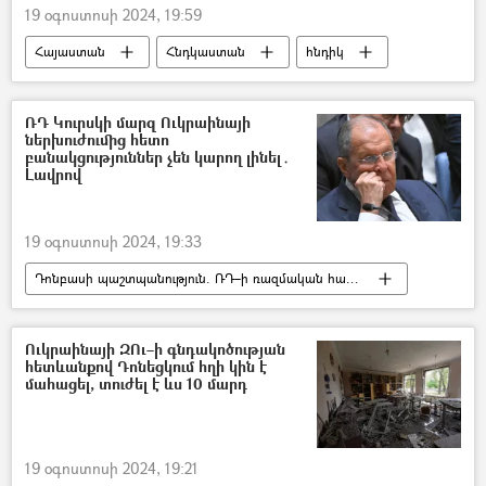
19 օգոստոսի 2024, 19:59
Հայաստան
Հնդկաստան
հնդիկ
ռուս
քաղաքացիություն
Ներքին գործերի նախարարություն (ՆԳՆ)
ՌԴ Կուրսկի մարզ Ուկրաինայի
ներխուժումից հետո
միգրացիա
միգրանտ
բանակցություններ չեն կարող լինել․
Լավրով
19 օգոստոսի 2024, 19:33
Դոնբասի պաշտպանություն. ՌԴ–ի ռազմական հատուկ գործողությունը Ուկրաինայում
Կուրսկ
Սերգեյ Լավրով
Ուկրաինա
Ռուսաստան
Ուկրաինայի ԶՈւ–ի գնդակոծության
հետևանքով Դոնեցկում հղի կին է
Պատերազմ
բանակցություններ
մահացել, տուժել է ևս 10 մարդ
19 օգոստոսի 2024, 19:21