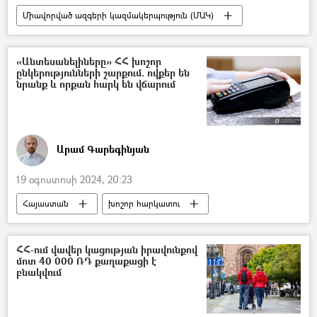
Միավորված ազգերի կազմակերպություն (ՄԱԿ)
Բեյրութ
Զորավարժություններ
Լիբանան
Իսրայել
«Անտեսանելիները» ՀՀ խոշոր
ընկերությունների շարքում. ովքեր են
նրանք և որքան հարկ են վճարում
Արամ Գարեգինյան
19 օգոստոսի 2024, 20:23
Հայաստան
խոշոր հարկատու
առևտուր
Հեղինակներ
բիզնես
Իշխանություն
հարկեր
ՀՀ-ում վավեր կացության իրավունքով
մոտ 40 000 ՌԴ քաղաքացի է
բնակվում