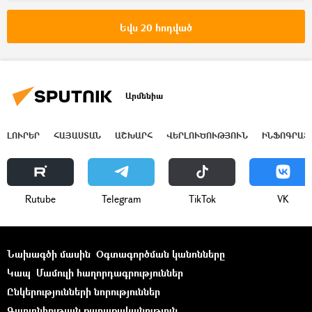
ՀՀ վարչապետի գավաթ
Սևան
Եվս 20 հոդված
Սևանա լիճ
Արմենիա
ԼՈՒՐԵՐ
ՀԱՅԱՍՏԱՆ
ԱՇԽԱՐՀ
ՎԵՐԼՈՒԾՈՒԹՅՈՒՆ
ԻՆՖՈԳՐԱՖ
Rutube
Telegram
ТikТоk
VK
Նախագծի մասին
Օգտագործման կանոնները
Կապ
Մամուլի հաղորդագրություններ
Ընկերությունների նորություններ
Գաղտնիության քաղաքականություն