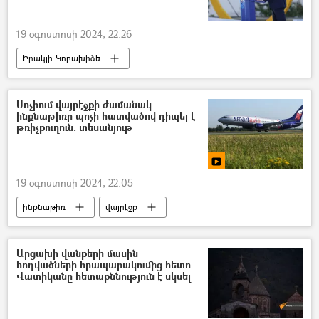
19 օգոստոսի 2024, 22:26
Իրակլի Կոբախիձե
Դոնբասի պաշտպանություն. ՌԴ–ի ռազմական հատուկ գործողությունը Ուկրաինայում
Վրաստանի Հանրապետություն
Ուկրաինա
Սոչիում վայրէջքի ժամանակ
ինքնաթիռը պոչի հատվածով դիպել է
Ռուսաստան
Դեսպան
թռիչքուղուն. տեսանյութ
19 օգոստոսի 2024, 22:05
ինքնաթիռ
վայրէջք
Սանկտ Պետերբուրգ
Սոչի
Արցախի վանքերի մասին
հոդվածների հրապարակումից հետո
Վատիկանը հետաքննություն է սկսել