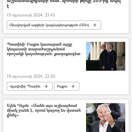
աշխատակիցների հետ. զոհերի թիվը 205-ից ավել
է
19 օգոստոսի 2024, 23:43
Միավորված ազգերի կազմակերպություն (ՄԱԿ)
Գազայի հատված
Իսրայել
Պաղեստին
Զոհ
Պուտինի` Բաքու կատարած այցը
կնպաստի տարածաշրջանում
որոշակի կայունության. քաղաքագետ
19 օգոստոսի 2024, 23:20
Վլադիմիր Պուտին
Բաքու
հայ-ադրբեջանական
Ադրբեջան
Հայաստան
Ռուսաստան
Ալեն Դելոն. «Մահն այս աշխարհում
միակ բանն է, որում կարող ես վստահ
բանակցություններ
Իլհամ Ալիև
լինել»