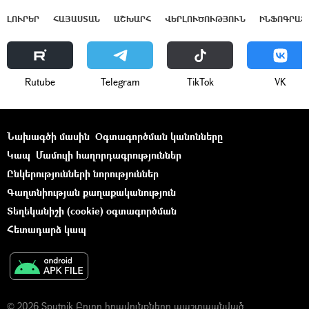
ԼՈՒՐԵՐ
ՀԱՅԱՍՏԱՆ
ԱՇԽԱՐՀ
ՎԵՐԼՈՒԾՈՒԹՅՈՒՆ
ԻՆՖՈԳՐԱՖ
Rutube
Telegram
ТikТоk
VK
Նախագծի մասին
Օգտագործման կանոնները
Կապ
Մամուլի հաղորդագրություններ
Ընկերությունների նորություններ
Գաղտնիության քաղաքականություն
Տեղեկանիշի (cookie) օգտագործման
Հետադարձ կապ
© 2026 Sputnik Բոլոր իրավունքները պաշտպանված