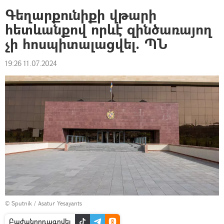
Գեղարքունիքի վթարի
հետևանքով որևէ զինծառայող
չի հոսպիտալացվել. ՊՆ
19:26 11.07.2024
© Sputnik / Asatur Yesayants
Բաժանորդագրվել