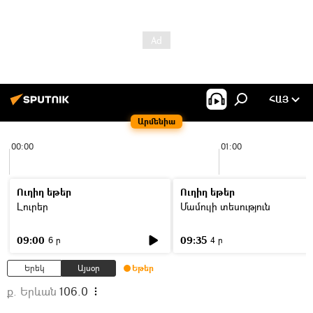
ՀԱՅ
Արմենիա
00:00
01:00
Ուղիղ եթեր
Ուղիղ եթեր
Լուրեր
Մամուլի տեսություն
09:00
09:35
6 ր
4 ր
Երեկ
Այսօր
Եթեր
ք. Երևան
106.0