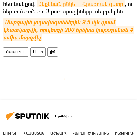
հետևանքով.
մեքենան ընկել է Հրազդան գետը
, ու
ներսում գտնվող 3 քաղաքացիները խեղդվել են։
Մարզային լողավազաններին 9.5 մլն դրամ 
կհատկացվի, որպեսզի 200 երեխա կարողանան 4 
ամիս մարզվել
Հայաստան
Սևան
լիճ
Արմենիա
ԼՈՒՐԵՐ
ՀԱՅԱՍՏԱՆ
ԱՇԽԱՐՀ
ՎԵՐԼՈՒԾՈՒԹՅՈՒՆ
ԻՆՖՈԳՐԱՖ