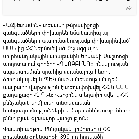
«Ամֆետամին» տեսակի թմրամիջոցի
զանգվածների փոխարեն նմանատիպ այլ
զանգվածների պարունակությամբ փոխարինված՝
ԱՄՆ-ից ՀՀ ներմուծված միջազգային
սուրհանդակային առաքանին Երևանի Մաշտոցի
պողոտայում գործող «ԳԼՈԲԲԻՆԳ» ընկերության
սպասարկման սրահից ստանալուց հետո,
ձերբակալվել և ՊԵԿ մաքսանենգության դեմ
պայքարի վարչություն է տեղափոխվել ՀՀ և ԱՄՆ
քաղաքացի Հ. Դ.-ն: Վերջինս տեղափոխվել է ՀՀ
քննչական կոմիտեի տնտեսական
հանցագործությունների և մաքսանենգությունների
քննության գլխավոր վարչություն:
Փաստի առթիվ Քննչական կոմիտեում ՀՀ
քրեական օրենսգրքի
399-րդ հոդվածի