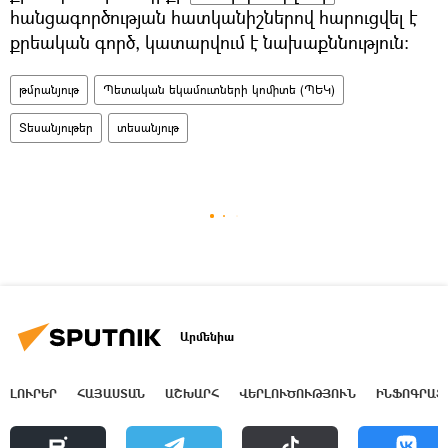
հանցագործության հատկանիշներով հարուցվել է
քրեական գործ, կատարվում է նախաքննություն:
թմրանյութ
Պետական եկամուտների կոմիտե (ՊԵԿ)
Տեսանյութեր
տեսանյութ
Արմենիա
ԼՈՒՐԵՐ
ՀԱՅԱՍՏԱՆ
ԱՇԽԱՐՀ
ՎԵՐԼՈՒԾՈՒԹՅՈՒՆ
ԻՆՖՈԳՐԱՖ