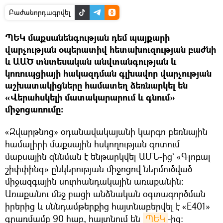
Բաժանորդագրվել
ՊԵԿ մաքսանենգության դեմ պայքարի
վարչության օպերատիվ հետախուզության բաժնի
և ԱԱԾ տնտեսական անվտանգության և
կոռուպցիայի հակազդման գլխավոր վարչության
աշխատակիցները համատեղ ձեռնարկել են
«Վերահսկելի մատակարարում և գնում»
միջոցառումը:
«Զվարթնոց» օդանավակայանի կարգո բեռնային
համալիրի մաքսային հսկողության գոտում
մաքսային զննման է ենթարկվել ԱՄՆ-ից` «Գլոբալ
շիփփինգ» ընկերության միջոցով ներմուծված
միջազգային սուրհանդակային առաքանին:
Առաքանու մեջ բացի անձնական օգտագործման
իրերից և սննդամթերքից հայտնաբերվել է «E401»
գրառմամբ 90 հաբ, հայտնում են
ՊԵԿ
-ից։