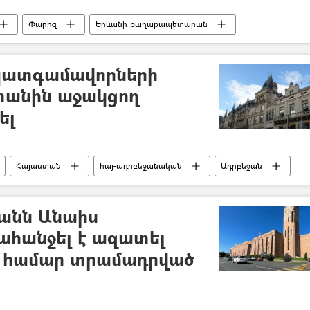
Փարիզ
Երևանի քաղաքապետարան
 պատգամավորների
անին աջակցող
ել
Հայաստան
հայ-ադրբեջանական
Ադրբեջան
նն Անաիս
ահանջել է ազատել
ն համար տրամադրված