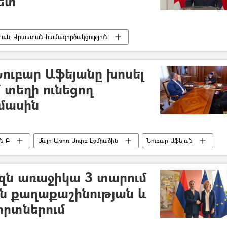
պետ
ան–Վրաստան համագործակցություն
Ռեջեփ Թայիփ Էրդողան
Նուբար Աֆեյանը խոսել
 տեղի ունեցող
մասին
ն Բ
Մայր Աթոռ Սուրբ Էջմիածին
Նուբար Աֆեյան
զն առաջիկա 3 տարում
ն քաղաքաշինության և
որտներում