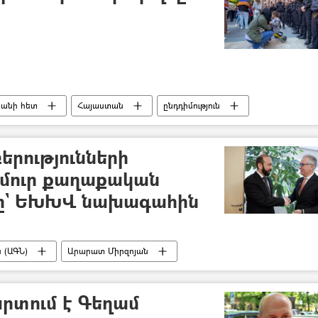
լյանի հետ
Հայաստան
ընդդիմություն
երությունների
մուր քաղաքական
նը` ԵԽԽՎ նախագահին
 (ԱԳՆ)
Արարատ Միրզոյան
վեհաժողով (ԵԽԽՎ)
Թեոդորոս Ռուսոպուլոս
տում է Գեղամ