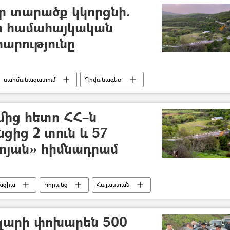
ր տարածք կկորցնի.
ի համահայկական
արությունը
սահմանազատում
Դիվանագետ
ից հետո ՀՀ–ն
նցից 2 տուն և 57
ոյան» հիմնադրամ
ացիա
Կիրանց
Հայաստան
եջան
Տավուշ
«Տավուշը հանուն հայրենիքի»
զարի փոխարեն 500