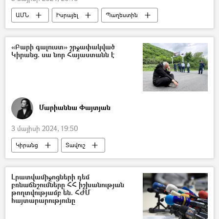
ԱՄՆ
Իսրայել
Պաղեստին
Պենտագոն
«Բարի գալուստ» շրջափակված
Կիրանց. սա նոր Հայաստանն է
Մարիաննա Փայտյան
3 մայիսի 2024, 19:50
Կիրանց
Տավուշ
Տեր Բագրատ Գալստանյան
ոստիկան
Հայաստան
Արցախ
շրջափակում
Լրատվամիջոցների դեմ
բռնաճնշումները ՀՀ իշխանության
թողտվությամբ են. ՀԺՄ
հայտարարությունը