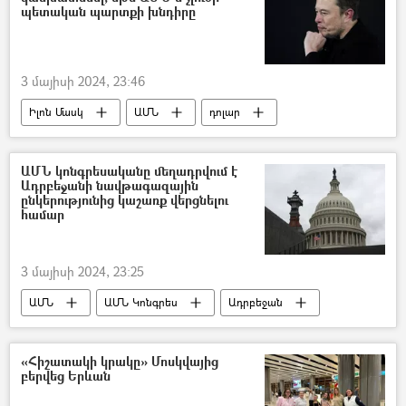
պետական պարտքի խնդիրը
3 մայիսի 2024, 23:46
Իլոն Մասկ
ԱՄՆ
դոլար
ԱՄՆ կոնգրեսականը մեղադրվում է
Ադրբեջանի նավթագազային
ընկերությունից կաշառք վերցնելու
համար
3 մայիսի 2024, 23:25
ԱՄՆ
ԱՄՆ Կոնգրես
Ադրբեջան
Կաշառք
«Հիշատակի կրակը» Մոսկվայից
բերվեց Երևան