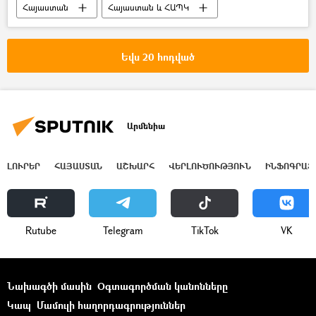
Հայաստան
Հայաստան և ՀԱՊԿ
Հավաքական անվտանգության պայմանագիր կազմակերպություն (ՀԱՊԿ)
Մարիա Զախարովա
Եվս 20 հոդված
Արմենիա
ԼՈՒՐԵՐ
ՀԱՅԱՍՏԱՆ
ԱՇԽԱՐՀ
ՎԵՐԼՈՒԾՈՒԹՅՈՒՆ
ԻՆՖՈԳՐԱՖ
Rutube
Telegram
ТikТоk
VK
Նախագծի մասին
Օգտագործման կանոնները
Կապ
Մամուլի հաղորդագրություններ