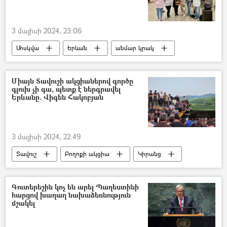
3 մայիսի 2024, 23:06
Մոսկվա
Երևան
անմար կրակ
Հայրենական մեծ պատերազմ
Միայն Տավուշի ակցիաներով գործը
գլուխ չի գա, պետք է ներգրավել
Երևանը. Վիգեն Հակոբյան
3 մայիսի 2024, 22:49
Տավուշ
Բողոքի ակցիա
Կիրանց
Ոսկեպար
Հայաստան
հայ-ադրբեջանական
Ադրբեջան
Գուտերեշին կոչ են արել Պաղեստինի
հարցով խաղաղ նախաձեռնություն
Դելիմիտացիա
Դեմարկացիա
մշակել