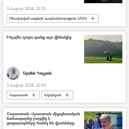
3 մայիսի 2024, 22:25
Միավորված ազգերի կազմակերպություն (ՄԱԿ)
Անտոնիո Գուտերեշ
Իսրայել
Պաղեստին
Ինչպե՞ս դուրս գանք այս վիճակից
Արմեն Դուլյան
3 մայիսի 2024, 22:03
Հայաստան
Ադրբեջան
Տեր Բագրատ Գալստանյան
Նիկոլ Փաշինյան
Իլհամ Ալիև
Հայաստան–Վրաստան միջպետական
ճանապարհը բացվել է.
5 րոպե Դուլյանի հետ
ցուցարարները հանել են վրանները