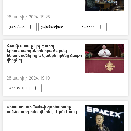
28 ապրիլի 2024, 19:25
շախմատ
շախմատիստ
Լրագրող
ԶԼՄ
Հռոմի պապը կոչ է արել
երիտասարդներին հրաժարվել
հեռախոսներից և կյանքն իրենց ձեռքը
վերցնել
28 ապրիլի 2024, 19:10
Հռոմի պապ
Հռոմի Սրբազան Քահանայապետ Ֆրանցիսկոս պապ
Երիտասարդ
հեռախոս
Չինաստանի Tesla-ի գործարանը
ամենաարդյունավետն է. Իլոն Մասկ