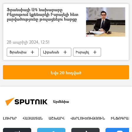
Դոնբասի պաշտպանություն. ՌԴ–ի ռազմական հատուկ գործողությունը Ուկրաինայում
Ֆրանսիայի ԱԳ նախարարը
Բեյրութում կքննարկի Իսրայելի հետ
լարվածությունը թուլացնելու հարցը
28 ապրիլի 2024, 12:51
Ֆրանսիա
Լիբանան
Իսրայել
Պատերազմ
Սահման
Եվս 20 հոդված
Արմենիա
ԼՈՒՐԵՐ
ՀԱՅԱՍՏԱՆ
ԱՇԽԱՐՀ
ՎԵՐԼՈՒԾՈՒԹՅՈՒՆ
ԻՆՖՈԳՐԱՖ