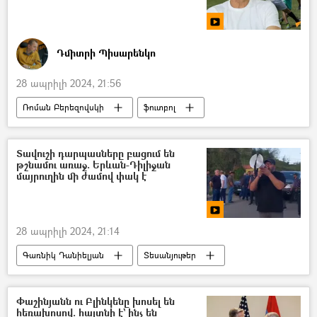
Դմիտրի Պիսարենկո
28 ապրիլի 2024, 21:56
Ռոման Բերեզովսկի
ֆուտբոլ
դարպասապահ
երեխա
սահմանամերձ գյուղեր
ֆուտբոլիստ
Տավուշի դարպասները բացում են
թշնամու առաջ. Երևան-Դիլիջան
մրցաշար
մայրուղին մի ժամով փակ է
28 ապրիլի 2024, 21:14
Գառնիկ Դանիելյան
Տեսանյութեր
Տավուշ
Սահման
Դելիմիտացիա
Ոսկեպար
հայ-ադրբեջանական
Փաշինյանն ու Բլինկենը խոսել են
հեռախոսով. հայտնի է` ինչ են