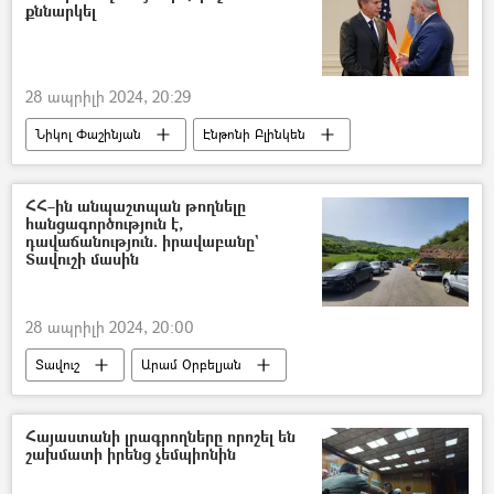
Ադրբեջան
քննարկել
28 ապրիլի 2024, 20:29
Նիկոլ Փաշինյան
Էնթոնի Բլինկեն
ԱՄՆ
Հայաստան
հայ-ադրբեջանական
Ադրբեջան
ՀՀ–ին անպաշտպան թողնելը
հանցագործություն է,
Սահման
Բրյուսել
դավաճանություն. իրավաբանը`
Տավուշի մասին
28 ապրիլի 2024, 20:00
Տավուշ
Արամ Օրբելյան
Դելիմիտացիա
Դեմարկացիա
հայ-ադրբեջանական
Ադրբեջան
Հայաստանի լրագրողները որոշել են
շախմատի իրենց չեմպիոնին
Հայաստան
Ալմա Աթայի հռչակագիր