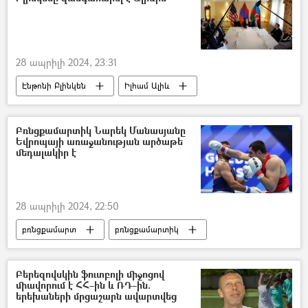
28 ապրիլի 2024, 23:31
Էնթոնի Բլինկեն
Իլհամ Ալիև
Ադրբեջան
ԱՄՆ
Հայաստան
Սահման
Դելիմիտացիա
Բռնցքամարտիկ Նարեկ Մանասյանը
Եվրոպայի առաջանության արծաթե
մեդալակիր է
28 ապրիլի 2024, 22:50
բռնցքամարտ
բռնցքամարտիկ
Եվրոպայի բռնցքամարտի առաջնություն
մեդալ
Նարեկ Մանասյան
Բերեզովսկին ֆուտբոլի միջոցով
միավորում է ՀՀ–ին և ՌԴ–ին.
երեխաների մրցաշարն ավարտվեց