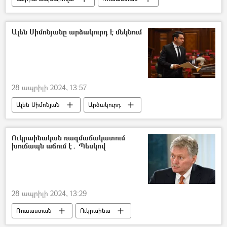
Արևմուտք
Ուկրաինա
Արտաքին գործերի նախարարություն (ԱԳՆ)
Ալեն Սիմոնյանը արձակուրդ է մեկնում
Դոնբասի պաշտպանություն. ՌԴ–ի ռազմական հատուկ գործողությունը Ուկրաինայում
28 ապրիլի 2024, 13:57
Ալեն Սիմոնյան
Արձակուրդ
ԱԺ (Ազգային ժողով)
Ռուբեն Ռուբինյան
Ուկրաինական ռազմաճակատում
խուճապն աճում է․ Պեսկով
28 ապրիլի 2024, 13:29
Ռուսաստան
Ուկրաինա
Պատերազմ
Դմիտրի Պեսկով