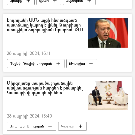
Սյունիք
վթար
ավտոբուս
վարորդ
Զբոսաշրջիկ
Զոհ
Էրդողանի ԱՄՆ այցի հետաձգման
պատճառը կարող է լինել Թուրքիայի
առաջիկա օպերացիան Իրաքում. ԶԼՄ
28 ապրիլի 2024, 16:11
Ռեջեփ Թայիփ Էրդողան
Թուրքիա
Իրաք
ԱՄՆ
Դոնբասի պաշտպանություն. ՌԴ–ի ռազմական հատուկ գործողությունը Ուկրաինայում
Միրզոյանը տարածաշրջանային
անվտանգության հարցեր է քննարկել
Կատարի վարչապետի հետ
28 ապրիլի 2024, 15:40
Արարատ Միրզոյան
Կատար