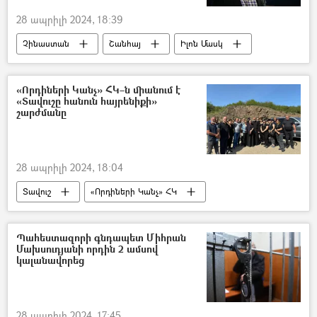
28 ապրիլի 2024, 18:39
Չինաստան
Շանհայ
Իլոն Մասկ
Tesla
«Որդիների Կանչ» ՀԿ–ն միանում է
«Տավուշը հանուն հայրենիքի»
շարժմանը
28 ապրիլի 2024, 18:04
Տավուշ
«Որդիների Կանչ» ՀԿ
Սահման
Եկեղեցի
Ոսկեպար
Կիրանց
Բաղանիս
Պահեստազորի գնդապետ Միհրան
Մախսուդյանի որդին 2 ամսով
կալանավորեց
28 ապրիլի 2024, 17:45