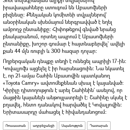
իրավապահները ստուգում են Աբասովների
բիզնեսը։ Քննչական կոմիտեի տվյալներով`
անօրինական սխեմայում ներգրավված է եղել
ամբողջ ընտանիքը։ Հիփոթեքով գնված նրանց
բնակարանում, որտեղ ապրում է Աբասովների
ընտանիքը, խոշոր գումար է հայտնաբերվել` ավելի
քան 44 մլն ռուբլի և 300 հազար դոլար։
Ողբերգական դեպքը տեղի է ունեցել ապրիլի 17-ին։
Կովալյովն այցելել է իր հարսնացուին։ Նա նկատել
է, որ 21-ամյա Շահին Աբասովին պատկանող
«Toyota Camry» ավտոմեքենան սխալ է կայանված։
Կիրիլը դիտողություն է արել Շահինին` ասելով, որ
մայթին կայանելն անթույլատրելի է։ Շահինը սկսել է
բղավել, հետո դանակով հարվածել է Կովալյովին։
Երիտասարդը մահացել է հիվանդանոցում։
Ռուսաստան
ադրբեջանցի
Սպանություն
Դատարան