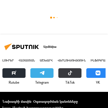
Արմենիա
ԼՈՒՐԵՐ
ՀԱՅԱՍՏԱՆ
ԱՇԽԱՐՀ
ՎԵՐԼՈՒԾՈՒԹՅՈՒՆ
ԻՆՖՈԳՐԱՖ
Rutube
Telegram
ТikТоk
VK
Նախագծի մասին
Օգտագործման կանոնները
Կապ
Մամուլի հաղորդագրություններ