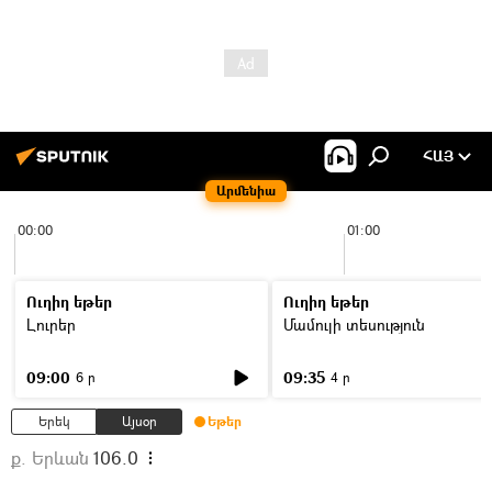
ՀԱՅ
Արմենիա
00:00
01:00
Ուղիղ եթեր
Ուղիղ եթեր
Լուրեր
Մամուլի տեսություն
09:00
09:35
6 ր
4 ր
Երեկ
Այսօր
Եթեր
ք. Երևան
106.0