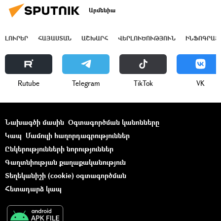
Արմենիա
ԼՈՒՐԵՐ
ՀԱՅԱՍՏԱՆ
ԱՇԽԱՐՀ
ՎԵՐԼՈՒԾՈՒԹՅՈՒՆ
ԻՆՖՈԳՐԱՖ
Rutube
Telegram
ТikТоk
VK
Նախագծի մասին
Օգտագործման կանոնները
Կապ
Մամուլի հաղորդագրություններ
Ընկերությունների նորություններ
Գաղտնիության քաղաքականություն
Տեղեկանիշի (cookie) օգտագործման
Հետադարձ կապ