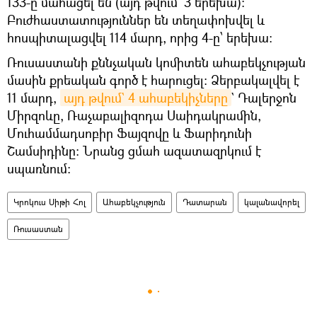
133-ը մահացել են (այդ թվում՝ 3 երեխա)։
Բուժհաստատություններ են տեղափոխվել և
հոսպիտալացվել 114 մարդ, որից 4-ը՝ երեխա։
Ռուսաստանի քննչական կոմիտեն ահաբեկչության
մասին քրեական գործ է հարուցել։ Ձերբակալվել է
11 մարդ,
այդ թվում` 4 ահաբեկիչները
` Դալերջոն
Միրզոևը, Ռաչաբալիզոդա Սաիդակրամին,
Մուհամմադսոբիր Ֆայզովը և Ֆարիդունի
Շամսիդինը։ Նրանց ցմահ ազատազրկում է
սպառնում։
Կրոկուս Սիթի Հոլ
Ահաբեկչություն
Դատարան
կալանավորել
Ռուսաստան