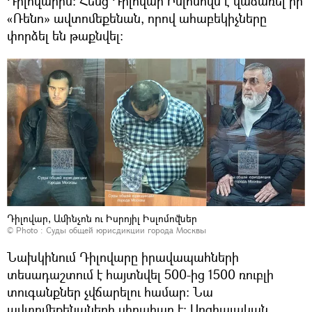
Դիլովարին։ Հենց Դիլովար Իսլոմովն է վաճառել իր
«Ռենո» ավտոմեքենան, որով ահաբեկիչները
փորձել են թաքնվել։
Դիլովար, Ամինչոն ու Իսրոյիլ Իսլոմովներ
© Photo : Суды общей юрисдикции города Москвы
Նախկինում Դիլովարը իրավապահների
տեսադաշտում է հայտնվել 500-ից 1500 ռուբլի
տուգանքներ չվճարելու համար։ Նա
ավտոմեքենաների սիրահար է։ Սոցիալական