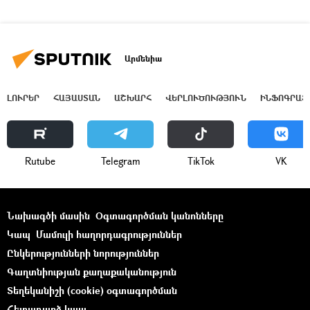
Արմենիա
ԼՈՒՐԵՐ
ՀԱՅԱՍՏԱՆ
ԱՇԽԱՐՀ
ՎԵՐԼՈՒԾՈՒԹՅՈՒՆ
ԻՆՖՈԳՐԱՖ
Rutube
Telegram
ТikТоk
VK
Նախագծի մասին
Օգտագործման կանոնները
Կապ
Մամուլի հաղորդագրություններ
Ընկերությունների նորություններ
Գաղտնիության քաղաքականություն
Տեղեկանիշի (cookie) օգտագործման
Հետադարձ կապ