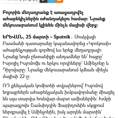
Բոլորին մեղադրանք է առաջադրվել
ահաբեկիչներին օժանդակելու համար։ Նրանք
մեկուսարանում կլինեն մինչև մայիսի վերջ։
ԵՐԵՎԱՆ, 25 մարտի – Sputnik․
Մոսկվայի
Բասմանի դատարանը կալանավորեց «Կրոկուսի»
ահաբեկչության գործով ևս երեք մեղադրյալի:
Նրանք նույն ընտանիքի անդամներ են՝ հայրը՝
Իսրոյիլ Իսլոմովն ու երկու որդիները՝ Ամինչոնը և
Դիլովարը։ Նրանք մեկուսարանում կմնան մինչև
մայիսի 22-ը։
ՌԴ քննչական կոմիտեի տվյալներով՝ Իսլոմով
եղբայրներն ահաբեկչական խմբավորմանը միացել
են այս տարվա հունվար-մարտ ամիսներին։ Խմբի
պարագլուխ Շամսիդդին Ֆարիդունին սկզբում
ներգրավել է Ամինչոնին, իսկ արդեն մարտին`