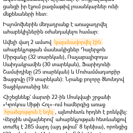
ցանցի իր էջում բազմաթիվ լուսանկարներ ունի
մեքենաների հետ։
Իսլոմովներին մեղադրանք է առաջադրվել
ահաբեկիչներին օժանդակելու համար։
Ավելի վաղ 2 ամսով
կալանավորվել էին
ահաբեկչության մասնակիցներ Դալերջոն
Միրզաևը (32 տարեկան), Ռաչաբալիզոդա
Սաիդակրամին (30 տարեկան), Ֆարիդունի
Շամսիդինը (25 տարեկան) և Մուհամմադսոբիր
Ֆայզովը (19 տարեկան): Նրանք բոլորը ծնունդով
Տաջիկստանից են։
Հիշեցնենք` մարտի 22-ին Մոսկվայի շրջանի
«Կրոկուս Սիթի Հոլ»–ում համերգից առաջ
հրաձգություն է եղել
, այնուհետև հրդեհ է բռնկվել:
Վերջին տվյալներով` ահաբեկչության հետևանքով
տուժել է 285 մարդ (այդ թվում՝ 8 երեխա), որոնցից