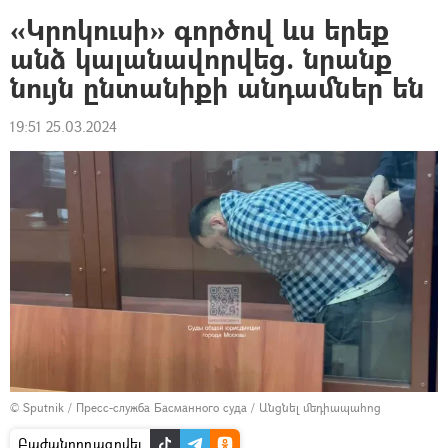
«Կրոկուսի» գործով ևս երեք
անձ կալանավորվեց. նրանք
նույն ընտանիքի անդամներ են
19:51 25.03.2024
© Sputnik / Пресс-служба Басманного суда
/
Անցնել մեդիապահոց
Բաժանորդագրվել