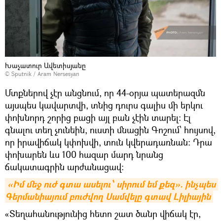
Խաչատուր Ավետիսյանը
© Sputnik / Aram Nersesyan
Մտքներով չէր անցնում, որ 44-օրյա պատերազմն
այսպես կավարտվի, տնից դուրս գալիս մի երկու
փոխնորդ շորից բացի այլ բան չէին տարել։ Էլ
գնալու տեղ չունեին, ուստի մնացին Գոշում՝ հույսով,
որ իրավիճակ կփոխվի, տուն կվերադառնան։ Դրա
փոխարեն ևս 100 հազար մարդ նրանց
ճակատագրին արժանացավ։
«Իմ մեջ ուժ գտա ասելու՝ սիրում եմ քեզ». ինչպես 
Գերմանիայում բուժվող Սամվելը գտավ Լիլիային
«Տեղահանությունից հետո շատ ծանր վիճակ էր,