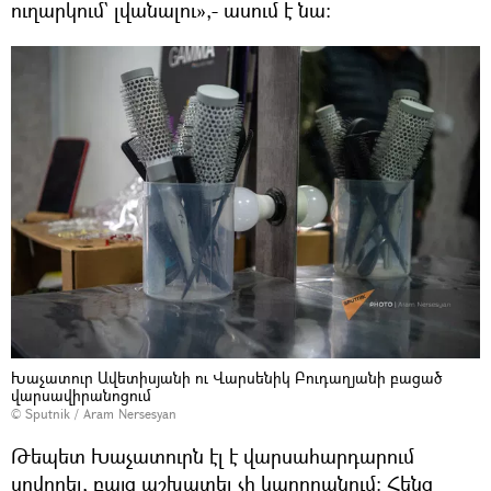
ուղարկում` լվանալու»,- ասում է նա։
Խաչատուր Ավետիսյանի ու Վարսենիկ Բուդաղյանի բացած
վարսավիրանոցում
© Sputnik / Aram Nersesyan
Թեպետ Խաչատուրն էլ է վարսահարդարում
սովորել, բայց աշխատել չի կարողանում։ Հենց