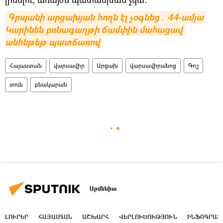
Գրպանի արցախյան հողն էլ չօգնեց․ 44-ամյա 
Կարինեն բռնագաղթի ճամփին մահացավ 
անհեթեթ պատճառով
Հայաստան
վարսավիր
Արցախ
վարսավիրանոց
Գոշ
տուն
բնակարան
Արմենիա
ԼՈՒՐԵՐ
ՀԱՅԱՍՏԱՆ
ԱՇԽԱՐՀ
ՎԵՐԼՈՒԾՈՒԹՅՈՒՆ
ԻՆՖՈԳՐԱՖ