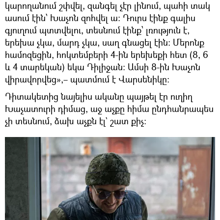
կարողանում շփվել, զանգել չէր լինում, պահի տակ
ասում էին՝ Խաչոն զոհվել ա։ Դուրս էինք գալիս
գյուղում պտտվելու, տեսնում էինք՝ լռություն է,
երեխա չկա, մարդ չկա, սաղ գնացել էին։ Մերոնք
համոզեցին, հոկտեմբերի 4-ին երեխեքի հետ (8, 6
և 4 տարեկան) եկա Դիլիջան։ Ամսի 8-ին Խաչոն
վիրավորվեց»,– պատմում է Վարսենիկը։
Դիտակետից նայելիս ականը պայթել էր ուղիղ
Խաչատուրի դիմաց, աջ աչքը հիմա ընդհանրապես
չի տեսնում, ձախ աչքն էլ` շատ քիչ։