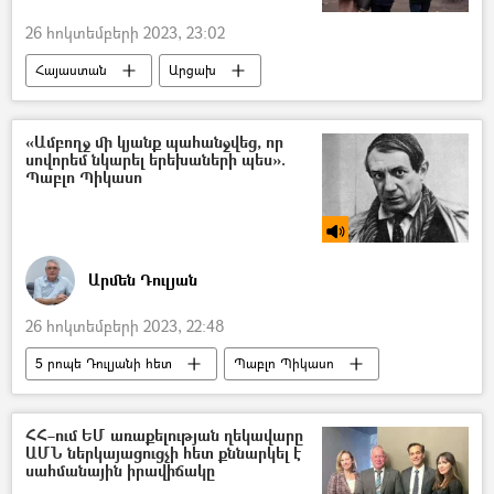
26 հոկտեմբերի 2023, 23:02
Հայաստան
Արցախ
Բռնի տեղահանված
Փարաքար
«Ամբողջ մի կյանք պահանջվեց, որ
սովորեմ նկարել երեխաների պես».
Պաբլո Պիկասո
Արմեն Դուլյան
26 հոկտեմբերի 2023, 22:48
5 րոպե Դուլյանի հետ
Պաբլո Պիկասո
նկարիչ
ՀՀ–ում ԵՄ առաքելության ղեկավարը
ԱՄՆ ներկայացուցչի հետ քննարկել է
սահմանային իրավիճակը