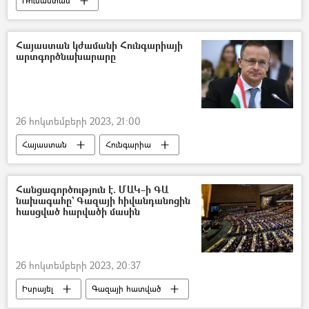
Ռուսաստան
Իրանի Իսլամական Հանրապետություն
հրթիռ
Սերգեյ Ռյաբկով
Հայաստան կժամանի Հունգարիայի
արտգործնախարարը
26 հոկտեմբերի 2023, 21:00
Հայաստան
Հունգարիա
Պետեր Սիյարտո
Հանցագործություն է. ՄԱԿ–ի ԳԱ
նախագահը` Գազայի հիվանդանոցին
հասցված հարվածի մասին
26 հոկտեմբերի 2023, 20:37
Իսրայել
Գազայի հատված