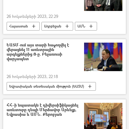
26 հոկտեմբերի 2023, 22:29
Հայաստան
Ադրբեջան
ԱՄՆ
ԵՄ առաքելություն
Մարկուս Ռիտեր
Քրիստինա Քվին
ԵԱՏՄ-ում այս տարի հաջողվել է
վերացնել 11 առևտրային
արգելքներից 8-ը. Բելառուսի
վարչապետ
26 հոկտեմբերի 2023, 22:18
Եվրասիական տնտեսական միություն (ԵԱՏՄ)
առևտուր
Բելառուս
ՀՀ–ի նպատակն է դիվերսիֆիկացնել
առևտուրը դեպի Մերձավոր Արևելք,
Եվրասիա և ԱՄՆ. Քերոբյան