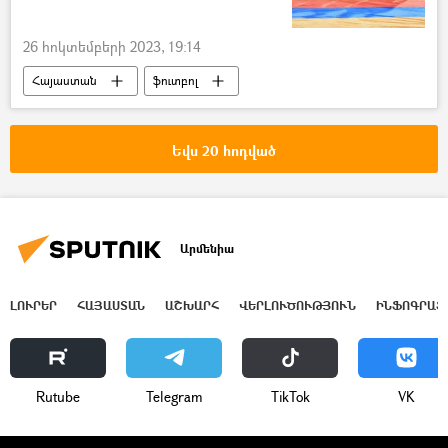
26 հոկտեմբերի 2023, 19:14
Հայաստան
ֆուտբոլ
Հայաստանի ազգային հավաքական
Սպորտ
Եվս 20 հոդված
Արմենիա
ԼՈՒՐԵՐ
ՀԱՅԱՍՏԱՆ
ԱՇԽԱՐՀ
ՎԵՐԼՈՒԾՈՒԹՅՈՒՆ
ԻՆՖՈԳՐԱՖ
Rutube
Telegram
ТikТоk
VK