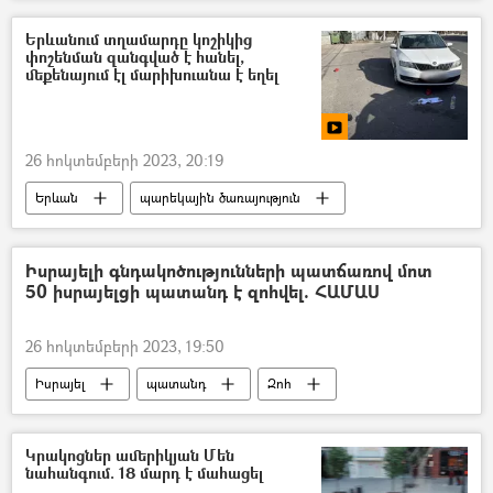
հիվանդանոց
Միավորված ազգերի կազմակերպություն (ՄԱԿ)
Երևանում տղամարդը կոշիկից
փոշենման զանգված է հանել,
մեքենայում էլ մարիխուանա է եղել
26 հոկտեմբերի 2023, 20:19
Երևան
պարեկային ծառայություն
մարիխուանա
տեսանյութ
Տեսանյութեր
Իսրայելի գնդակոծությունների պատճառով մոտ
50 իսրայելցի պատանդ է զոհվել. ՀԱՄԱՍ
26 հոկտեմբերի 2023, 19:50
Իսրայել
պատանդ
Զոհ
Գազայի հատված
ՀԱՄԱՍ
Պաղեստին
Կրակոցներ ամերիկյան Մեն
նահանգում. 18 մարդ է մահացել