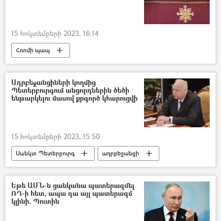
15 հոկտեմբերի 2023, 16:14
Հռոմի պապ
Հռոմի Սրբազան Քահանայապետ Ֆրանցիսկոս պապ
Լեռնային Ղարաբաղ
Արցախ
Ադրբեջանցիների կողմից
Պետերբուրգում անցորդներին ծեծի
Վանք
Եկեղեցի
ենթարկելու մասով քրգործ կհարուցվի
15 հոկտեմբերի 2023, 15:50
Սանկտ Պետերբուրգ
ադրբեջանցի
ծեծ
Եթե ԱՄՆ-ն ցանկանա պատերազմել
ՌԴ-ի հետ, ապա դա այլ պատերազմ
կլինի. Պուտին