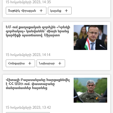
15 հոկտեմբերի 2023, 14:35
Տաթևիկ Վիրաբյան
կալանք
կալանավոր
քաղբանտարկյալ
ԵՄ-ում քաղաքական գործչին «Կրեմլի
գործակալ» կանվանեն՝ միայն նրանց
կարծիքի պատճառով. Սիյարտո
15 հոկտեմբերի 2023, 14:14
Հունգարիա
Նախարար
Եվրամիություն
Կրեմլ
Վիտալի Բալասանյանը հարցաքննվել
է ՀՀ ԱԱԾ–ում. փաստաբանը
մանրամասներ հայտնեց
15 հոկտեմբերի 2023, 13:42