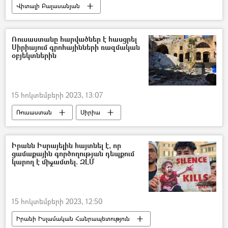
Վիտալի Բալասանյան
Լեռնային Ղարաբաղ
Արցախ
Հայաստան
Ռուսաստանը հարվածներ է հասցրել
Սիրիայում գրոհայինների ռազմական
ՀՀ ազգային անվտանգության ծառայություն. ԱԱԾ
օբյեկտներին
15 հոկտեմբերի 2023, 13:07
Ռուսաստան
Սիրիա
անօդաչու թռչող սարք (ԱԹՍ)
ահաբեկիչ
Իրանն Իսրայելին հայտնել է, որ
ցամաքային գործողության դեպքում
կարող է միջամտել. ԶԼՄ
15 հոկտեմբերի 2023, 12:50
Իրանի Իսլամական Հանրապետություն