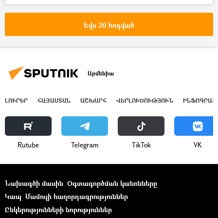
Իսրայել
Պաղեստին
Հոսեյն Ամիր Աբդոլլահիան
Եվս 20 հոդված
Միավորված ազգերի կազմակերպություն (ՄԱԿ)
Պատերազմ
Գազայի հատված
Արմենիա
ԼՈՒՐԵՐ
ՀԱՅԱՍՏԱՆ
ԱՇԽԱՐՀ
ՎԵՐԼՈՒԾՈՒԹՅՈՒՆ
ԻՆՖՈԳՐԱՖ
Rutube
Telegram
ТikТоk
VK
Նախագծի մասին
Օգտագործման կանոնները
Կապ
Մամուլի հաղորդագրություններ
Ընկերությունների նորություններ