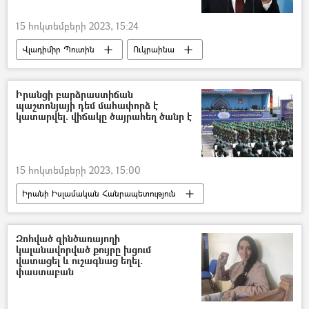
15 հոկտեմբերի 2023, 15:24
Վլադիմիր Պուտին
Ուկրաինա
ԱՄՆ
Չինաստան
Պատերազմ
Իրանցի բարձրաստիճան
պաշտոնյայի դեմ մահափորձ է
կատարվել. վիճակը ծայրահեղ ծանր է
15 հոկտեմբերի 2023, 15:00
Իրանի Իսլամական Հանրապետություն
մահափորձ
պաշտոնյա
Զոհված զինծառայողի
կալանավորված քույրը խցում
վատացել և ուշագնաց եղել.
փաստաբան