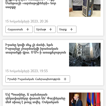
Մանթաշի «արմաթցիների» նոր
սարքը
15 հոկտեմբերի 2023, 20:26
Հայաստան
Արմաթ
Սարք
բջջային
Իրանը կռվի մեջ չի մտնի, եթե
Իսրայելը չհարձակվի իրանական
տարածքի վրա. ՄԱԿ-ի առաքելություն
15 հոկտեմբերի 2023, 19:55
Իրանի Իսլամական Հանրապետություն
Իսրայել
Պաղեստին
Պատերազմ
Ե՛վ Պուտինը, և՛ արևմտյան
ղեկավարները վստահ են` Փաշինյանը
մեծ սխալ է թույլ տվել. Օսկանյան