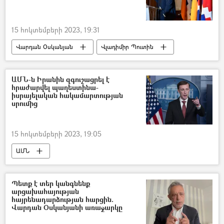
15 հոկտեմբերի 2023, 19:31
Վարդան Օսկանյան
Վլադիմիր Պուտին
Արևմուտք
Լեռնային Ղարաբաղ
Արցախ
Նիկոլ Փաշինյան
ԱՄՆ-ն Իրանին զգուշացրել է
հրաժարվել պաղեստինա-
իսրայելական հակամարտության
սրումից
15 հոկտեմբերի 2023, 19:05
ԱՄՆ
Իրանի Իսլամական Հանրապետություն
Պաղեստին
Իսրայել
Պատերազմ
Պետք է տեր կանգնենք
արցախահայության
Սպիտակ տուն
հայրենադարձության հարցին.
Վարդան Օսկանյանի առաջարկը