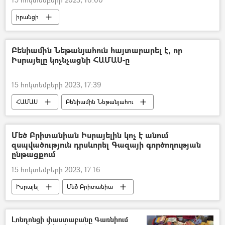
իրանցի
Իրանի Իսլամական Հանրապետություն
Մահ
Սպանություն
ռեժիսոր
Բենիամին Նեթանյահուն հայտարարել է, որ
Իսրայելը կոչնչացնի ՀԱՄԱՍ-ը
15 հոկտեմբերի 2023, 17:39
ՀԱՄԱՍ
Բենիամին Նեթանյահու
Իսրայել
Պաղեստին
Պատերազմ
Մեծ Բրիտանիան Իսրայելին կոչ է անում
զսպվածություն դրսևորել Գազայի գործողության
ընթացքում
15 հոկտեմբերի 2023, 17:16
Իսրայել
Մեծ Բրիտանիա
Պաղեստին
Եգիպտոս
Գազայի հատված
Պատերազմ
Լոնդոնցի փաստաբանը Գառնիում