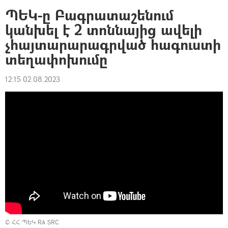
ՊԵԿ-ը Բագրատաշենում
կանխել է 2 տոննայից ավելի
չհայտարարագրված հագուստի
տեղափոխումը
12:15 02.08.2023
©
ՀՀ ՊԵԿ RA SRC