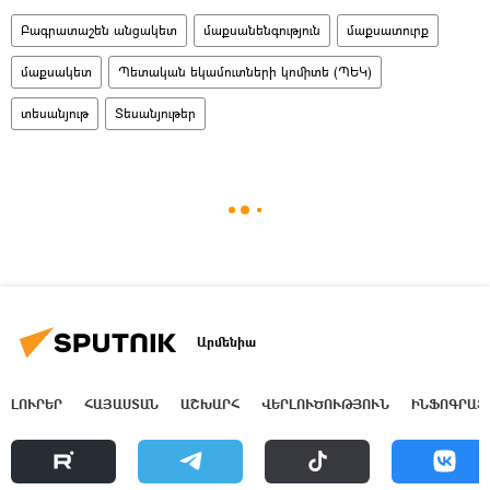
Բագրատաշեն անցակետ
մաքսանենգություն
մաքսատուրք
մաքսակետ
Պետական եկամուտների կոմիտե (ՊԵԿ)
տեսանյութ
Տեսանյութեր
Արմենիա
ԼՈՒՐԵՐ
ՀԱՅԱՍՏԱՆ
ԱՇԽԱՐՀ
ՎԵՐԼՈՒԾՈՒԹՅՈՒՆ
ԻՆՖՈԳՐԱՖ