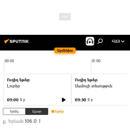
ՀԱՅ
Արմենիա
00:00
01:00
Ուղիղ եթեր
Ուղիղ եթեր
Լուրեր
Մամուլի տեսություն
09:00
09:30
5 ր
5 ր
Երեկ
Այսօր
Եթեր
ք. Երևան
106.0