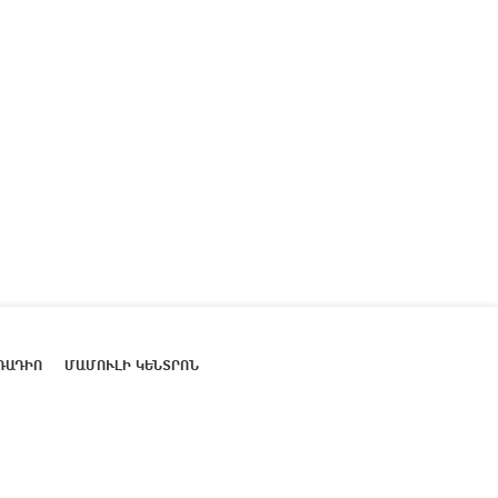
ՌԱԴԻՈ
ՄԱՄՈՒԼԻ ԿԵՆՏՐՈՆ