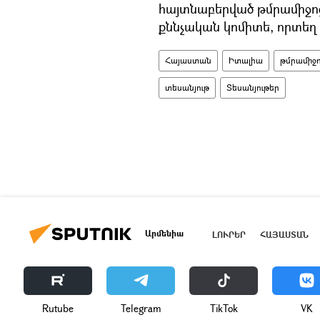
հայտնաբերված թմրամիջո
քննչական կոմիտե, որտեղ 
Հայաստան
Իտալիա
թմրամիջ
տեսանյութ
Տեսանյութեր
Արմենիա
ԼՈՒՐԵՐ
ՀԱՅԱՍՏԱՆ
Rutube
Telegram
ТikТоk
VK