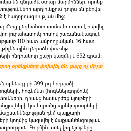
ռկա են գնդաձև օտար մարմիններ, որոնք
թյունների արդյունքում դուրս են բերվել
ծ է հաղորդագրության մեջ:
արմնից ընդհանուր առմամբ դուրս է բերվել
վող յուրահատուկ հոտով շագանակագույն
թյամբ 110 հատ ամբողջական, 16 հատ
էթիլենային գնդաձև փաթեթ:
րի ընդհանուր քաշը կազմել է 652 գրամ։
ող օրենքները փոխվել են, բայց ոչ միշտ 
 օրենսգրքի 399-րդ հոդվածի
ցների, հոգեմետ (հոգեներգործուն)
ուկների, դրանց համարժեք նյութերի
անցյալների կամ դրանց պրեկուրսորների
 մաքսանենգության դեմ պայքարի
րի կողմից կազմվել է մաքսանենգության
գրություն: Գործին առնչվող նյութերը