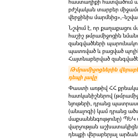
հաստաղիքի հատվածում ա
բժշկական տարբեր միջամտու
վերջինիս մարմնից»,–նշվա
Նշվում է, որ քաղաքացու մ
հաշիշ թմրամիջոցին նման
զանգվածների պարունակու
պատռված և բացված պոլի
Հայտնաբերված զանգվածնե
Թմրամիջոցներին վերաբեր
դեպի լավը
Փաստի առթիվ ՀՀ քրեական
հատկանիշներով (թմրամիջո
նյութերի, դրանց պատրաստ
(անալոգի) կամ դրանց ած
մաքսանենգությունը) ՊԵԿ
վարչության աշխատակիցնե
դեպքի վերաբերյալ արձանա