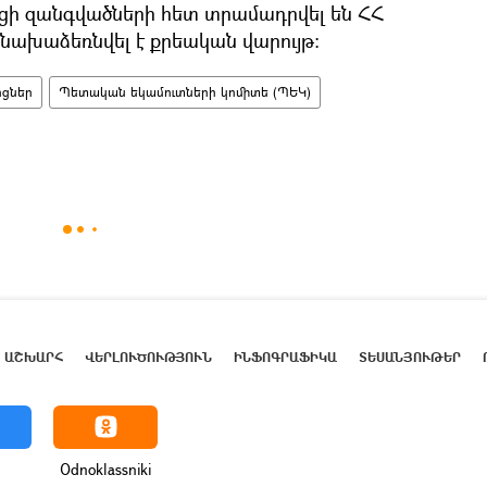
ցի զանգվածների հետ տրամադրվել են ՀՀ
նախաձեռնվել է քրեական վարույթ։
ոցներ
Պետական եկամուտների կոմիտե (ՊԵԿ)
ԱՇԽԱՐՀ
ՎԵՐԼՈՒԾՈՒԹՅՈՒՆ
ԻՆՖՈԳՐԱՖԻԿԱ
ՏԵՍԱՆՅՈՒԹԵՐ
Odnoklassniki