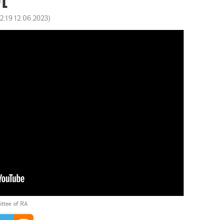
12:19 12.06.2023
)
ittee of RA