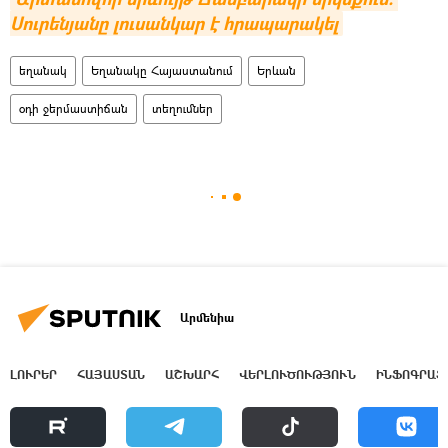
Սուրենյանը լուսանկար է հրապարակել
եղանակ
Եղանակը Հայաստանում
Երևան
օդի ջերմաստիճան
տեղումներ
Արմենիա
ԼՈՒՐԵՐ
ՀԱՅԱՍՏԱՆ
ԱՇԽԱՐՀ
ՎԵՐԼՈՒԾՈՒԹՅՈՒՆ
ԻՆՖՈԳՐԱՖ