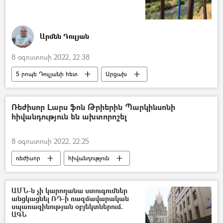
Արմեն Դուլյան
8 օգոստոսի 2022, 22:38
5 րոպե Դուլյանի հետ
Արցախ
Լեռնային Ղարաբաղ
Հայաստան
Ադրբեջան
Բերձոր
Աղավնո
Ռեժիսոր Լարս ֆոն Թրիերին Պարկինսոնի
հիվանդություն են ախտորոշել
8 օգոստոսի 2022, 22:25
ռեժիսոր
հիվանդություն
ԱՄՆ-ն չի կարողանա ստուգումներ
անցկացնել ՌԴ-ի ռազմավարական
սպառազինության օբյեկտներում.
ԱԳՆ