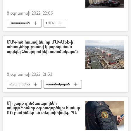
8 օգոստոսի 2022, 22:06
Ռուսաստան
ԱՄՆ
համաձայնագիր
ՄԱԿ-ում հուսով են, որ ՄԱԳԱՏԷ-ի
տեսուչները շուտով կկարողանան
այցելել Զապորոժիեի ատոմակայան
8 օգոստոսի 2022, 21:53
Զապորոժիե
ատոմակայան
Միավորված ազգերի կազմակերպություն (ՄԱԿ)
ՄԱԳԱՏԷ
Մի շարք զինծառայողներ
սմարթֆոններ օգտագործելու համար
ՌՈ բաժիններ են տեղափոխվել. ՊՆ