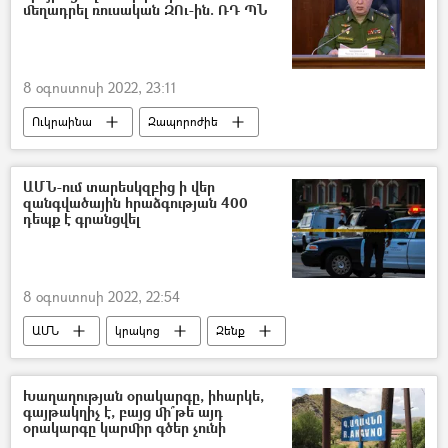
մեղադրել ռուսական ԶՈւ-ին. ՌԴ ՊՆ
8 օգոստոսի 2022, 23:11
Ուկրաինա
Զապորոժիե
Միխայիլ Միզինցև
կամուրջ
ԱՄՆ-ում տարեսկզբից ի վեր
զանգվածային հրաձգության 400
դեպք է գրանցվել
8 օգոստոսի 2022, 22:54
ԱՄՆ
կրակոց
Զենք
Խաղաղության օրակարգը, իհարկե,
գայթակղիչ է, բայց մի՞թե այդ
օրակարգը կարմիր գծեր չունի