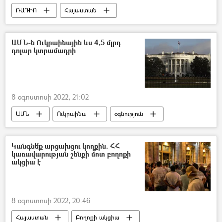
ՌԱԴԻՈ
Հայաստան
Հիդրոէլեկտրակայան (ՀԷԿ)
Գետ
պոդկաստ
ԱՄՆ-ն Ուկրաինային ևս 4,5 մլրդ
դոլար կտրամադրի
8 օգոստոսի 2022, 21:02
ԱՄՆ
Ուկրաինա
օգնություն
Կանգնե՛ք արցախցու կողքին. ՀՀ
կառավարության շենքի մոտ բողոքի
ակցիա է
8 օգոստոսի 2022, 20:46
Հայաստան
Բողոքի ակցիա