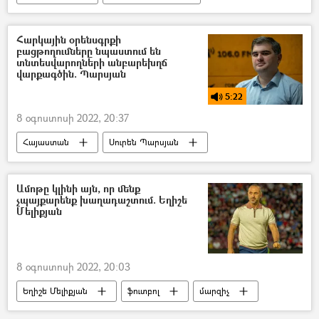
Բերձոր
ՀՀ կառավարություն
Հարկային օրենսգրքի
բացթողումները նպաստում են
տնտեսվարողների անբարեխղճ
վարքագծին. Պարսյան
5:22
8 օգոստոսի 2022, 20:37
Հայաստան
Սուրեն Պարսյան
հարկային օրենսգիրք
ՌԱԴԻՈ
պոդկաստ
Ամոթը կլինի այն, որ մենք
չպայքարենք խաղադաշտում. Եղիշե
Մելիքյան
8 օգոստոսի 2022, 20:03
Եղիշե Մելիքյան
ֆուտբոլ
մարզիչ