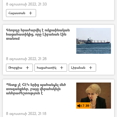
8 օգոստոսի 2022, 21:33
Հայաստան
ՀՀ պաշտպանության նախարարություն (ՊՆ)
սմարթֆոն
զինծառայող
Գնորդը հրաժարվել է ուկրաինական
հացահատիկից, որը Լիբանան էին
տանում
8 օգոստոսի 2022, 21:28
Թուրքիա
հացահատիկ
Լիբանան
Պետք չէ ՀԷԿ-երից պահանջել մեծ
տուգանքներ, բայց վերահսկելն
անհրաժեշտություն է
7:39
8 օգոստոսի 2022, 21:18