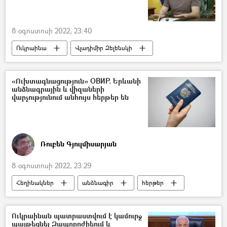
8 օգոստոսի 2022, 23:40
Ուկրաինա
Վլադիմիր Զելենսկի
ԱՄՆ
«Ուխտագնացություն» ОВИР. Երևանի
անձնագրային և վիզաների
վարչությունում անհույս հերթեր են
Ռուբեն Գյուլմիսարյան
8 օգոստոսի 2022, 23:29
Հեղինակներ
անձնագիր
հերթեր
Հայաստան
Ուկրաինան պատրաստվում է կամուրջ
պայթեցնել Զապորոժիեում և