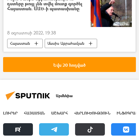
դստերը թույլ չեն տվել մուտք գործել
Հայաստան. ԱԱԾ–ի պատասխանը
8 օգոստոսի 2022, 19:38
Հայաստան
Մասիս Աբրահամյան
ՀՀ ազգային անվտանգության ծառայություն. ԱԱԾ
Եվս 20 հոդված
Արմենիա
ԼՈՒՐԵՐ
ՀԱՅԱՍՏԱՆ
ԱՇԽԱՐՀ
ՎԵՐԼՈՒԾՈՒԹՅՈՒՆ
ԻՆՖՈԳՐԱՖ