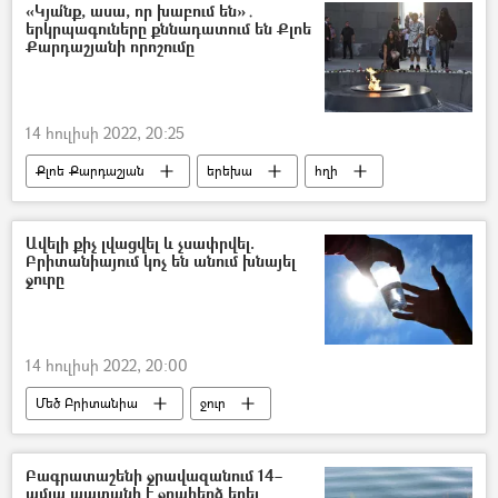
«Կյա՛նք, ասա, որ խաբում են»․
երկրպագուները քննադատում են Քլոե
Քարդաշյանի որոշումը
14 հուլիսի 2022, 20:25
Քլոե Քարդաշյան
երեխա
հղի
Ավելի քիչ լվացվել և չսափրվել.
Բրիտանիայում կոչ են անում խնայել
ջուրը
14 հուլիսի 2022, 20:00
Մեծ Բրիտանիա
ջուր
Բագրատաշենի ջրավազանում 14–
ամյա պատանի է ջրահեղձ եղել