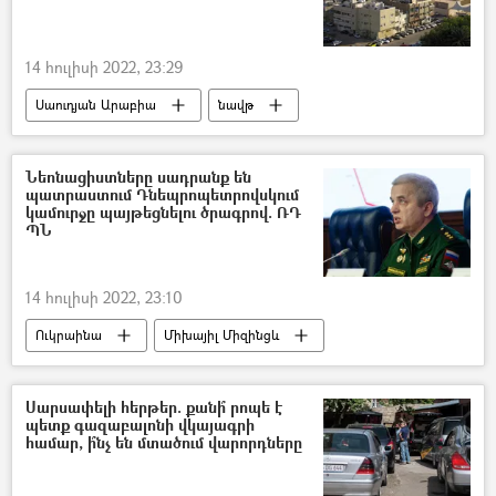
14 հուլիսի 2022, 23:29
Սաուդյան Արաբիա
նավթ
էլեկտրաէներգիա
Ռուսաստան
Ուկրաինա
Պատերազմ
Նեոնացիստները սադրանք են
պատրաստում Դնեպրոպետրովսկում
պատժամիջոցներ
ԱՄՆ
կամուրջը պայթեցնելու ծրագրով. ՌԴ
ՊՆ
14 հուլիսի 2022, 23:10
Ուկրաինա
Միխայիլ Միզինցև
Ռուսաստան
Պատերազմ
Դոնբաս
Դոնեցկ
սադրանք
Սարսափելի հերթեր. քանի՞ րոպե է
պետք գազաբալոնի վկայագրի
համար, ի՞նչ են մտածում վարորդները