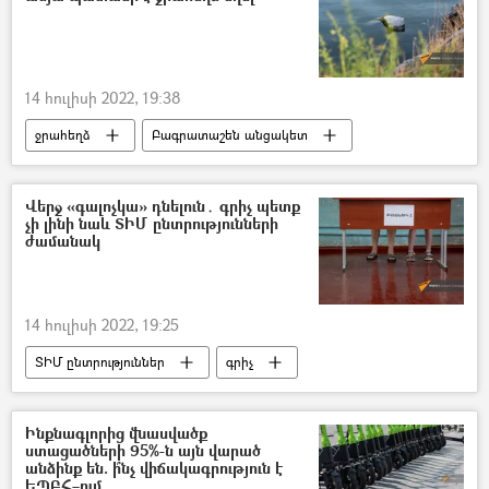
14 հուլիսի 2022, 19:38
ջրահեղձ
Բագրատաշեն անցակետ
ջրավազան
ՀՀ արտակարգ իրավիճակների նախարարություն (ԱԻՆ)
Վերջ «գալոչկա» դնելուն․ գրիչ պետք
չի լինի նաև ՏԻՄ ընտրությունների
Տավուշ
պատանի
ժամանակ
14 հուլիսի 2022, 19:25
ՏԻՄ ընտրություններ
գրիչ
«Քաղաքացիական պայմանագիր» կուսակցություն (ՔՊ)
նախագիծ
Ինքնագլորից վնասվածք
ստացածների 95%-ն այն վարած
անձինք են. ի՞նչ վիճակագրություն է
ԵՊԲՀ–ում