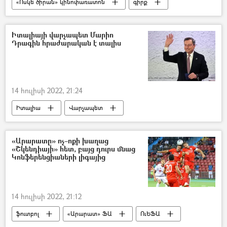
«Ոսկե ծիրան» կինոփառատոն
գիրք
շնորհանդես
Կիրիլ Ռազլոգով
Իտալիայի վարչապետ Մարիո
Դրագին հրաժարական է տալիս
14 հուլիսի 2022, 21:24
Իտալիա
Վարչապետ
Հրաժարական
Մարիո Դրագի
«Արարատը» ոչ–ոքի խաղաց
«Շկենդիայի» հետ, բայց դուրս մնաց
Կոնֆերենցիաների լիգայից
14 հուլիսի 2022, 21:12
ֆուտբոլ
«Արարատ» ՖԱ
ՈւԵՖԱ