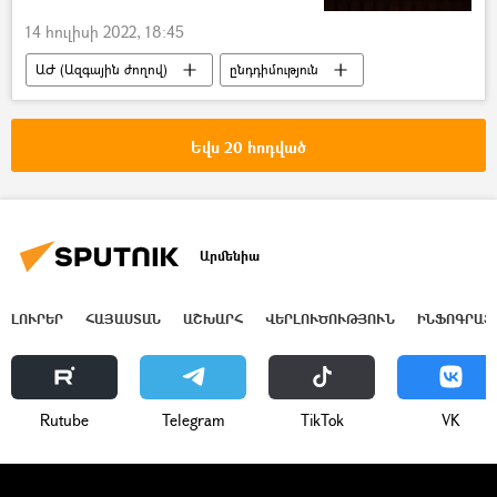
14 հուլիսի 2022, 18:45
ԱԺ (Ազգային ժողով)
ընդդիմություն
Ռուբեն Ռուբինյան
մանդատ
Սահմանադրական դատարան
Եվս 20 հոդված
Արմենիա
ԼՈՒՐԵՐ
ՀԱՅԱՍՏԱՆ
ԱՇԽԱՐՀ
ՎԵՐԼՈՒԾՈՒԹՅՈՒՆ
ԻՆՖՈԳՐԱՖ
Rutube
Telegram
ТikТоk
VK