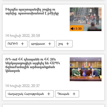
Հայաստան
Ինչպե՞ս պաշտպանվել շոգից ու
արևից. պատասխանում է բժիշկը
5:33
14 հուլիսի 2022, 20:58
ՌԱԴԻՈ
պոդկաստ
շոգ
Երևան
ամառ
բժիշկ
ՌԴ–ում ՀՀ դեսպանն ու ՀՀ ԶՈւ
ներկայացուցիչն այցելել են ՀԱՊԿ
ճգնաժամային արձագանքման
կենտրոն
14 հուլիսի 2022, 20:37
Վաղարշակ Հարությունյան
Դեսպան
Ռուսաստան
Զինված ուժեր