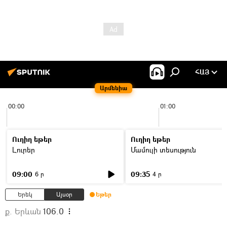
ՀԱՅ
Արմենիա
00:00
01:00
Ուղիղ եթեր
Ուղիղ եթեր
Լուրեր
Մամուլի տեսություն
09:00
09:35
6 ր
4 ր
Երեկ
Այսօր
Եթեր
ք. Երևան
106.0