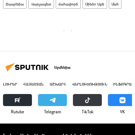
Ճապոնիա
Վարչապետ
մահափորձ
Սինձո Աբե
Մահ
Արմենիա
ԼՈՒՐԵՐ
ՀԱՅԱՍՏԱՆ
ԱՇԽԱՐՀ
ՎԵՐԼՈՒԾՈՒԹՅՈՒՆ
ԻՆՖՈԳՐԱՖ
Rutube
Telegram
ТikТоk
VK