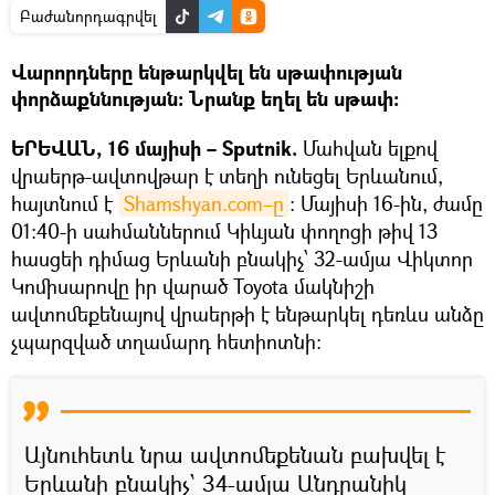
Բաժանորդագրվել
Վարորդները ենթարկվել են սթափության
փորձաքննության։ Նրանք եղել են սթափ։
ԵՐԵՎԱՆ, 16 մայիսի – Sputnik.
Մահվան ելքով
վրաերթ-ավտովթար է տեղի ունեցել Երևանում,
հայտնում է
Shamshyan.com–ը
։ Մայիսի 16-ին, ժամը
01։40-ի սահմաններում Կիևյան փողոցի թիվ 13
հասցեի դիմաց Երևանի բնակիչ՝ 32-ամյա Վիկտոր
Կոմիսարովը իր վարած Toyota մակնիշի
ավտոմեքենայով վրաերթի է ենթարկել դեռևս անձը
չպարզված տղամարդ հետիոտնի։
Այնուհետև նրա ավտոմեքենան բախվել է
Երևանի բնակիչ՝ 34-ամյա Անդրանիկ