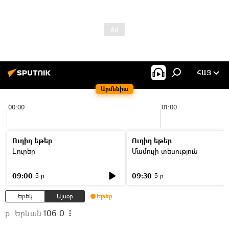
ՀԱՅ
Արմենիա
00:00
01:00
Ուղիղ եթեր
Ուղիղ եթեր
Լուրեր
Մամուլի տեսություն
09:00
09:30
5 ր
5 ր
Երեկ
Այսօր
Եթեր
ք. Երևան
106.0