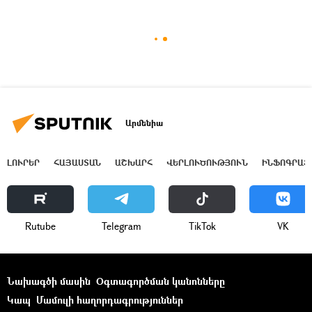
Արմենիա
ԼՈՒՐԵՐ
ՀԱՅԱՍՏԱՆ
ԱՇԽԱՐՀ
ՎԵՐԼՈՒԾՈՒԹՅՈՒՆ
ԻՆՖՈԳՐԱՖ
Rutube
Telegram
ТikТоk
VK
Նախագծի մասին
Օգտագործման կանոնները
Կապ
Մամուլի հաղորդագրություններ