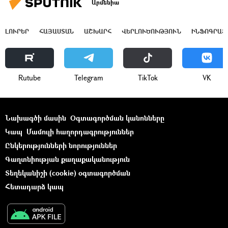
Արմենիա
ԼՈՒՐԵՐ
ՀԱՅԱՍՏԱՆ
ԱՇԽԱՐՀ
ՎԵՐԼՈՒԾՈՒԹՅՈՒՆ
ԻՆՖՈԳՐԱՖ
Rutube
Telegram
ТikТоk
VK
Նախագծի մասին
Օգտագործման կանոնները
Կապ
Մամուլի հաղորդագրություններ
Ընկերությունների նորություններ
Գաղտնիության քաղաքականություն
Տեղեկանիշի (cookie) օգտագործման
Հետադարձ կապ