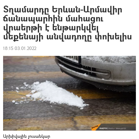
Տղամարդը Երևան-Արմավիր
ճանապարհին մահացու
վրաերթի է ենթարկվել
մեքենայի անվադողը փոխելիս
18:15 03.01.2022
Արխիվային լուսանկար