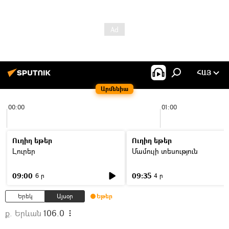
ՀԱՅ
Արմենիա
00:00
01:00
Ուղիղ եթեր
Ուղիղ եթեր
Լուրեր
Մամուլի տեսություն
09:00
09:35
6 ր
4 ր
Երեկ
Այսօր
Եթեր
ք. Երևան
106.0