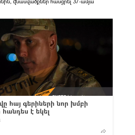
նին, վնասվածքներ հասցրել 37-ամյա
ը հայ գերիների նոր խմբի
հանդես է եկել
բ