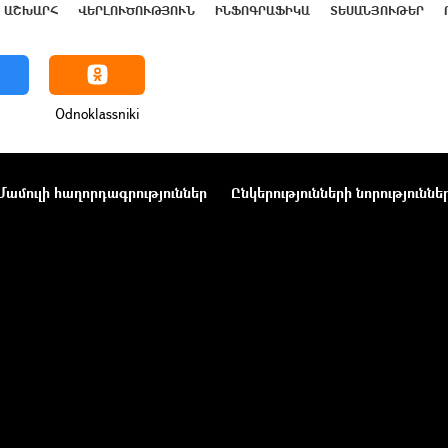
ԱՇԽԱՐՀ
ՎԵՐԼՈՒԾՈՒԹՅՈՒՆ
ԻՆՖՈԳՐԱՖԻԿԱ
ՏԵՍԱՆՅՈՒԹԵՐ
Odnoklassniki
Մամուլի հաղորդագրություններ
Ընկերությունների նորություննե