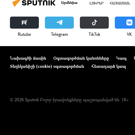
Արմենիա
ԼՈՒՐԵՐ
ՀԱՅԱՍՏԱՆ
Rutube
Telegram
ТikТоk
VK
Նախագծի մասին
Օգտագործման կանոնները
Կապ
Տեղեկանիշի (cookie) օգտագործման
Հետադարձ կապ
© 2026 Sputnik Բոլոր իրավունքները պաշտպանված են. 18+