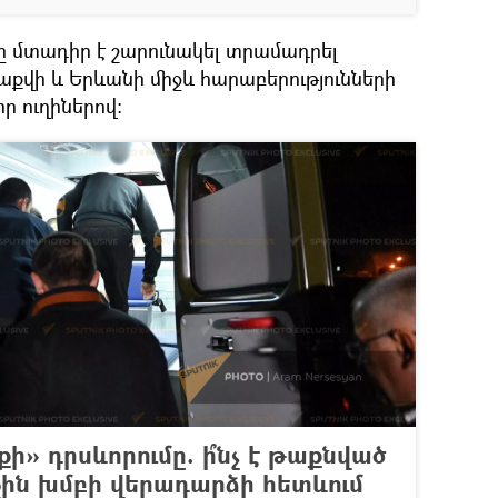
 մտադիր է շարունակել տրամադրել
աքվի և Երևանի միջև հարաբերությունների
ր ուղիներով։
ի» դրսևորումը. ի՞նչ է թաքնված
ջին խմբի վերադարձի հետևում