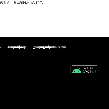
ՌԱԴԻՈ
ՄԱՄՈՒԼԻ ԿԵՆՏՐՈՆ
ր
Գաղտնիության քաղաքականություն