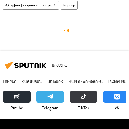
ՀՀ գլխավոր դատախազություն
եղբայր
Արմենիա
ԼՈՒՐԵՐ
ՀԱՅԱՍՏԱՆ
ԱՇԽԱՐՀ
ՎԵՐԼՈՒԾՈՒԹՅՈՒՆ
ԻՆՖՈԳՐԱՖ
Rutube
Telegram
ТikТоk
VK