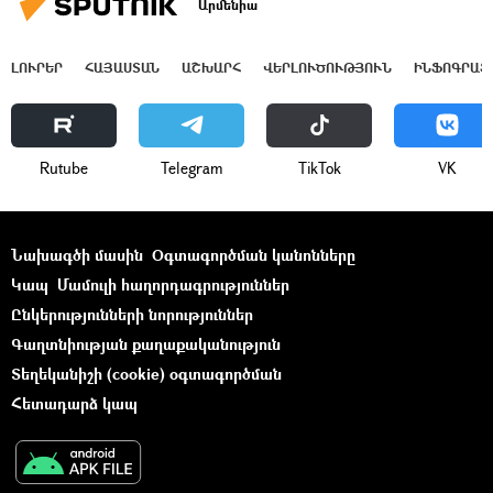
Արմենիա
ԼՈՒՐԵՐ
ՀԱՅԱՍՏԱՆ
ԱՇԽԱՐՀ
ՎԵՐԼՈՒԾՈՒԹՅՈՒՆ
ԻՆՖՈԳՐԱՖ
Rutube
Telegram
ТikТоk
VK
Նախագծի մասին
Օգտագործման կանոնները
Կապ
Մամուլի հաղորդագրություններ
Ընկերությունների նորություններ
Գաղտնիության քաղաքականություն
Տեղեկանիշի (cookie) օգտագործման
Հետադարձ կապ