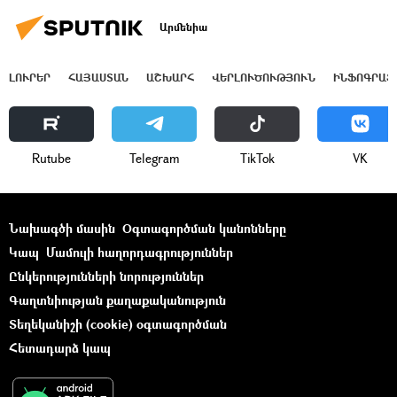
Արմենիա
ԼՈՒՐԵՐ
ՀԱՅԱՍՏԱՆ
ԱՇԽԱՐՀ
ՎԵՐԼՈՒԾՈՒԹՅՈՒՆ
ԻՆՖՈԳՐԱՖ
Rutube
Telegram
ТikТоk
VK
Նախագծի մասին
Օգտագործման կանոնները
Կապ
Մամուլի հաղորդագրություններ
Ընկերությունների նորություններ
Գաղտնիության քաղաքականություն
Տեղեկանիշի (cookie) օգտագործման
Հետադարձ կապ