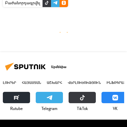
Բաժանորդագրվել
Արմենիա
ԼՈՒՐԵՐ
ՀԱՅԱՍՏԱՆ
ԱՇԽԱՐՀ
ՎԵՐԼՈՒԾՈՒԹՅՈՒՆ
ԻՆՖՈԳՐԱՖ
Rutube
Telegram
ТikТоk
VK