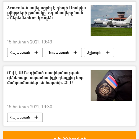
Միհրան Պողոսյան
Armenia-ն ավելացրել է դեպի Մոսկվա
չվերթերի քանակը. օդանավերը նաև
Կենտրոնական ընտրական հանձնաժողով (ԿԸՀ)
«Շերեմետևո» կթռչեն
«Պատիվ ունեմ» դաշինք
ԱԺ արտահերթ ընտրություններ 2021
15 հունիսի 2021, 19:43
Հայաստան
Ռուսաստան
Աշխարհ
չվերթ
թռիչք
Երևան
Մոսկվա
Ո՞վ է ԱԱԾ դիմած ոստիկանության
գեներալը. սպառնալիքի դեպքից նոր
մանրամասներ են հայտնի. ԶԼՄ
15 հունիսի 2021, 19:30
Հայաստան
ՀՀ ազգային անվտանգության ծառայություն. ԱԱԾ
ՀՀ Ոստիկանություն
սպառնալիք
Եվս 20 հոդված