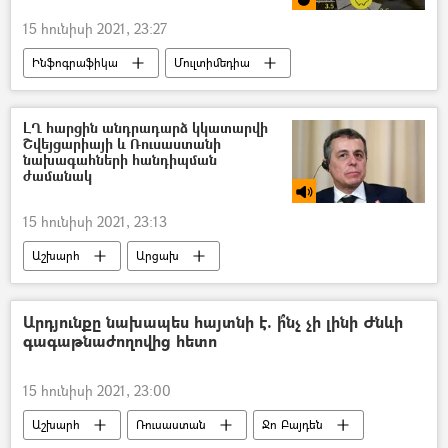
15 հունիսի 2021, 23:27
Ինֆոգրաֆիկա
Մուլտիմեդիա
խոշոր հարկատու
Տնտեսություն
Հայաստան
ԼՂ հարցին անդրադարձ կկատարվի
Շվեյցարիայի և Ռուսաստանի
նախագահների հանդիպման
ժամանակ
15 հունիսի 2021, 23:13
Աշխարհ
Արցախ
Լեռնային Ղարաբաղ
Ղարաբաղյան հակամարտություն
Արդյունքը նախապես հայտնի է. ի՞նչ չի լինի Ժնևի
գագաթնաժողովից հետո
Շվեյցարիա
15 հունիսի 2021, 23:00
Աշխարհ
Ռուսաստան
Ջո Բայդեն