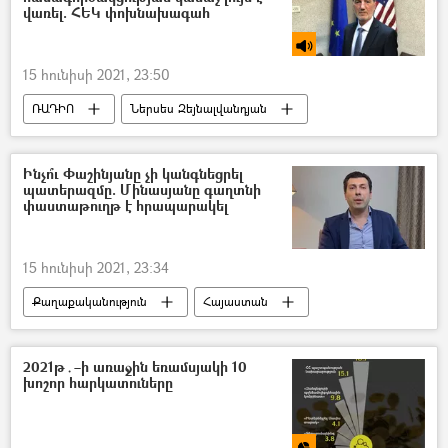
վառել. ՀԵԿ փոխնախագահ
15 հունիսի 2021, 23:50
ՌԱԴԻՈ
Ներսես Զեյնալվանդյան
Ընտրություններ
Եվրամիություն
Ինչո՞ւ Փաշինյանը չի կանգնեցրել
պատերազմը. Մինասյանը գաղտնի
փաստաթուղթ է հրապարակել
15 հունիսի 2021, 23:34
Քաղաքականություն
Հայաստան
Արցախ
Միքայել Մինասյան
Նիկոլ Փաշինյան
Արցախյան պատերազմ
2021թ․–ի առաջին եռամսյակի 10
խոշոր հարկատուները
Վլադիմիր Պուտին
Անգելա Մերկել
փաստաթուղթ