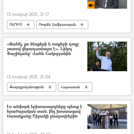
15 հունիսի 2021, 21:17
ՌԱԴԻՈ
Ռուբեն Սաֆրաստյան
Ռեջեփ Թայիփ Էրդողան
Շուշի
Իլհամ Ալիև
«Ջահե՛լ, քո ձեռքերի և ոտքերի դողը
շուտով վերադառնալու է». Նիկոլ
Փաշինյանը` Վահե Հակոբյանին
15 հունիսի 2021, 21:04
Քաղաքականություն
Հայաստան
Նիկոլ Փաշինյան
Վահե Հակոբյան
Ազգային ժողովի ընտրություններ
Սյունիք
Էս անփորձ երիտասարդները պետք է
հրաժարական տան. ի՞նչ խոստացավ
ԱԺ արտահերթ ընտրություններ 2021
Ծառուկյանը Շիրակի ընտրողներին