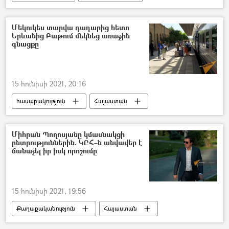
Էջմիածին
տաքսի
Մեկուկես տարվա դադարից հետո
Երևանից Բաթում մեկնեց առաջին
գնացքը
15 հունիսի 2021, 20:16
հասարակություն
Հայաստան
Զբոսաշրջություն
Գնացք
Բաթում
Երևան
Վրաստանի Հանրապետություն
Միհրան Պողոսյանը կմասնակցի
ընտրություններին. ԿԸՀ–ն անվավեր է
ճանաչել իր իսկ որոշումը
15 հունիսի 2021, 19:56
Քաղաքականություն
Հայաստան
Ազգային ժողովի ընտրություններ