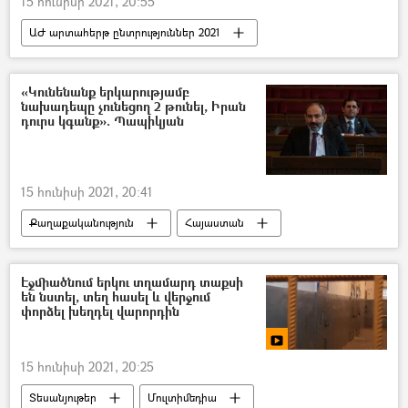
15 հունիսի 2021, 20:55
ԱԺ արտահերթ ընտրություններ 2021
Քաղաքականություն
Հայաստան
Գյումրի
Շիրակի մարզ
«Կունենանք երկարությամբ
նախադեպը չունեցող 2 թունել, Իրան
Բարգավաճ Հայաստան կուսակցություն (ԲՀԿ)
դուրս կգանք». Պապիկյան
Գագիկ Ծառուկյան
Ազգային ժողովի ընտրություններ
15 հունիսի 2021, 20:41
Քաղաքականություն
Հայաստան
«Հյուսիս–հարավ» ավտոճանապարհ
Ագարակ
Էջմիածնում երկու տղամարդ տաքսի
են նստել, տեղ հասել և վերջում
Իրանի Իսլամական Հանրապետություն
փորձել խեղդել վարորդին
Սուրեն Պապիկյան
15 հունիսի 2021, 20:25
Տեսանյութեր
Մուլտիմեդիա