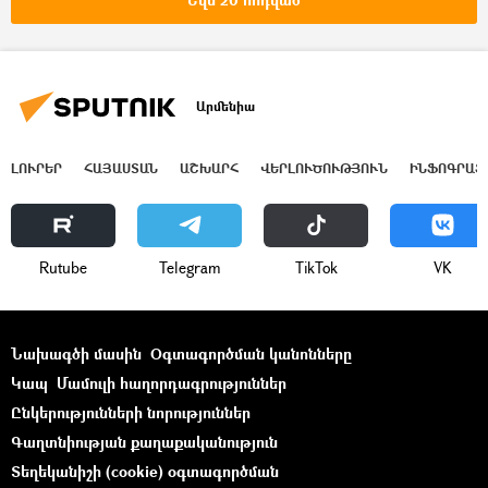
«Գագիկ Սողոմոնյան» ֆեյք
Արմենիա
ԼՈՒՐԵՐ
ՀԱՅԱՍՏԱՆ
ԱՇԽԱՐՀ
ՎԵՐԼՈՒԾՈՒԹՅՈՒՆ
ԻՆՖՈԳՐԱՖ
Rutube
Telegram
ТikТоk
VK
Նախագծի մասին
Օգտագործման կանոնները
Կապ
Մամուլի հաղորդագրություններ
Ընկերությունների նորություններ
Գաղտնիության քաղաքականություն
Տեղեկանիշի (cookie) օգտագործման