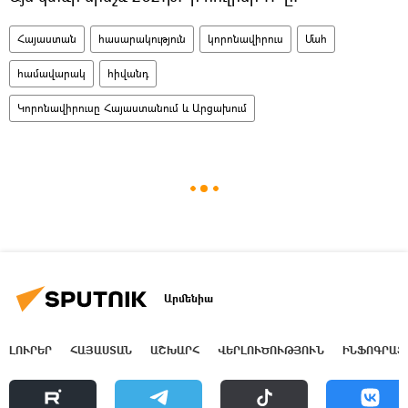
Հայաստան
հասարակություն
կորոնավիրուս
Մահ
համավարակ
հիվանդ
Կորոնավիրուսը Հայաստանում և Արցախում
Արմենիա
ԼՈՒՐԵՐ
ՀԱՅԱՍՏԱՆ
ԱՇԽԱՐՀ
ՎԵՐԼՈՒԾՈՒԹՅՈՒՆ
ԻՆՖՈԳՐԱՖ