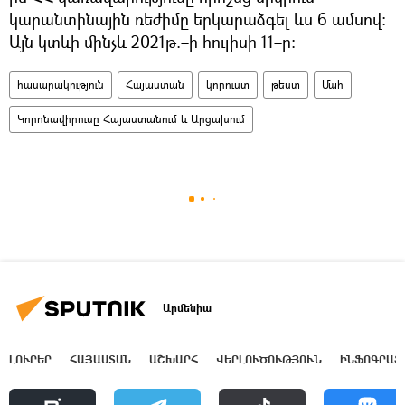
կարանտինային ռեժիմը երկարաձգել ևս 6 ամսով։
Այն կտևի մինչև 2021թ.–ի հուլիսի 11–ը։
հասարակություն
Հայաստան
կորուստ
թեստ
Մահ
Կորոնավիրուսը Հայաստանում և Արցախում
Արմենիա
ԼՈՒՐԵՐ
ՀԱՅԱՍՏԱՆ
ԱՇԽԱՐՀ
ՎԵՐԼՈՒԾՈՒԹՅՈՒՆ
ԻՆՖՈԳՐԱՖ