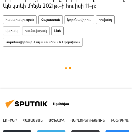
Այն կտևի մինչև 2021թ.–ի հուլիսի 11–ը։
հասարակություն
Հայաստան
կորոնավիրուս
հիվանդ
վարակ
համավարակ
Մահ
Կորոնավիրուսը Հայաստանում և Արցախում
Արմենիա
ԼՈՒՐԵՐ
ՀԱՅԱՍՏԱՆ
ԱՇԽԱՐՀ
ՎԵՐԼՈՒԾՈՒԹՅՈՒՆ
ԻՆՖՈԳՐԱՖ