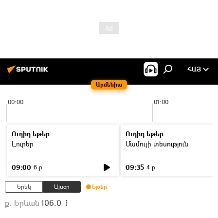
ՀԱՅ
Արմենիա
00:00
01:00
Ուղիղ եթեր
Ուղիղ եթեր
Լուրեր
Մամուլի տեսություն
09:00
09:35
6 ր
4 ր
Երեկ
Այսօր
Եթեր
ք. Երևան
106.0