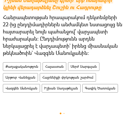
Իշխան Սաղաթելյանը գիտի` երբ հնարավոր 
կլինի վերադարձնել Շուշին ու Հադրութը
Հանրապետության հրապարակում դեկտեմբերի
22-ից ընդդիմադիրներն անժամկետ նստացույց են
հայտարարել նույն պահանջով՝ վարչապետի
հրաժարական: Ընդդիմությունն արդեն
ներկայացրել է վարչապետի` իրենց միասնական
թեկնածուին` Վազգեն Մանուկյանին։
Քաղաքականություն
Հայաստան
Սերժ Սարգսյան
Արթուր Վանեցյան
Հայրենիքի փրկության շարժում
Վազգեն Մանուկյան
Իշխան Սաղաթելյան
Գագիկ Ծառուկյան