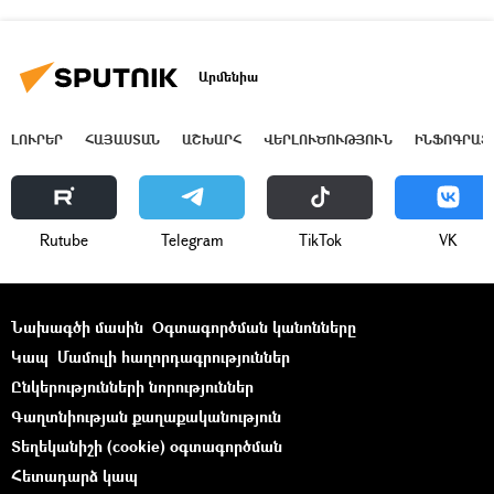
Արմենիա
ԼՈՒՐԵՐ
ՀԱՅԱՍՏԱՆ
ԱՇԽԱՐՀ
ՎԵՐԼՈՒԾՈՒԹՅՈՒՆ
ԻՆՖՈԳՐԱՖ
Rutube
Telegram
ТikТоk
VK
Նախագծի մասին
Օգտագործման կանոնները
Կապ
Մամուլի հաղորդագրություններ
Ընկերությունների նորություններ
Գաղտնիության քաղաքականություն
Տեղեկանիշի (cookie) օգտագործման
Հետադարձ կապ