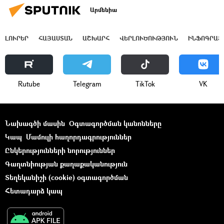
Արմենիա
ԼՈՒՐԵՐ
ՀԱՅԱՍՏԱՆ
ԱՇԽԱՐՀ
ՎԵՐԼՈՒԾՈՒԹՅՈՒՆ
ԻՆՖՈԳՐԱՖ
Rutube
Telegram
ТikТоk
VK
Նախագծի մասին
Օգտագործման կանոնները
Կապ
Մամուլի հաղորդագրություններ
Ընկերությունների նորություններ
Գաղտնիության քաղաքականություն
Տեղեկանիշի (cookie) օգտագործման
Հետադարձ կապ