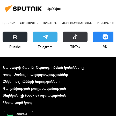
Արմենիա
ԼՈՒՐԵՐ
ՀԱՅԱՍՏԱՆ
ԱՇԽԱՐՀ
ՎԵՐԼՈՒԾՈՒԹՅՈՒՆ
ԻՆՖՈԳՐԱՖ
Rutube
Telegram
ТikТоk
VK
Նախագծի մասին
Օգտագործման կանոնները
Կապ
Մամուլի հաղորդագրություններ
Ընկերությունների նորություններ
Գաղտնիության քաղաքականություն
Տեղեկանիշի (cookie) օգտագործման
Հետադարձ կապ