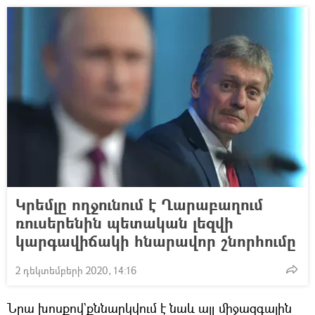
Կրեմլը ողջունում է Ղարաբաղում
ռուսերենին պետական լեզվի
կարգավիճակի հնարավոր շնորհումը
2 դեկտեմբերի 2020, 14:16
Նրա խոսքով`քննարկվում է նաև այլ միջազգային