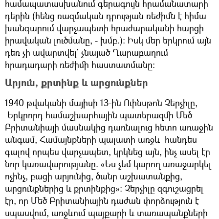
համապատասխանում գերագույն հրամանատարի
դերին (հենց ռազմական դրության ռեժիմն է հիմա
խանգարում վարչապետի հրաժարականի հարցի
իրավական լուծմանը, - խմբ.): Իսկ մեր երկրում այն
դեռ չի ավարտվել` չնայած Ղարաբաղում
հրադադարի ռեժիմի հաստատմանը։
Արյուն, քրտինք և արցունքներ
1940 թվականի մայիսի 13-ին Ուինսթոն Չերչիլը,
Երկրորդ համաշխարհային պատերազմի Մեծ
Բրիտանիայի մասնակից դառնալուց հետո առաջին
անգամ, Համայնքների պալատի առջև հանդես
գալով որպես վարչապետ, կրկնեց այն, ինչ ասել էր
նոր կառավարությանը. «Ես չեմ կարող առաջարկել
ոչինչ, բացի արյունից, ծանր աշխատանքից,
արցունքներից և քրտինքից»: Չերչիլը զգուշացրել
էր, որ Մեծ Բրիտանիային դաժան փորձություն է
սպասվում, առջևում պայքարի և տառապանքների