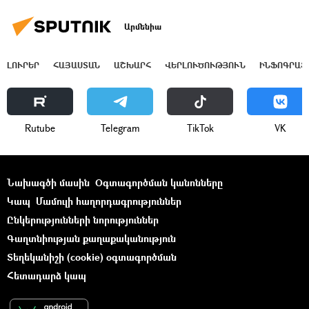
Արմենիա
ԼՈՒՐԵՐ
ՀԱՅԱՍՏԱՆ
ԱՇԽԱՐՀ
ՎԵՐԼՈՒԾՈՒԹՅՈՒՆ
ԻՆՖՈԳՐԱՖ
Rutube
Telegram
ТikТоk
VK
Նախագծի մասին
Օգտագործման կանոնները
Կապ
Մամուլի հաղորդագրություններ
Ընկերությունների նորություններ
Գաղտնիության քաղաքականություն
Տեղեկանիշի (cookie) օգտագործման
Հետադարձ կապ