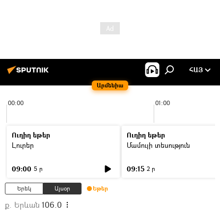
ՀԱՅ
Արմենիա
00:00
01:00
Ուղիղ եթեր
Ուղիղ եթեր
Լուրեր
Մամուլի տեսություն
09:00
09:15
5 ր
2 ր
Երեկ
Այսօր
Եթեր
ք. Երևան
106.0