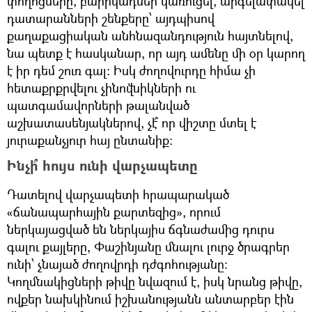
փողոցները, բարիկադներ կառուցել, արգելափակել
դատարանների շենքերը՝ այդպիսով
քաղաքացիական անհնազանդություն հայտնելով,
նա պետք է հասկանար, որ այդ ամենը մի օր կարող
է իր դեմ շուռ գալ։ Իսկ ժողովուրդը հիմա չի
հետաքրքրվելու չինովնիկների ու
պատգամավորների թալանված
աշխատասենյակներով, չէ՞ որ վիշտը մտել է
յուրաքանչյուր հայ ընտանիք։
Ինչի՞ հույս ունի վարչապետը
Դատելով վարչապետի հրապարակած
«ճանապարհային քարտեզից», որում
ներկայացված են ներկայիս ճգնաժամից դուրս
գալու քայլերը, Փաշինյանը մնալու լուրջ ծրագրեր
ունի՝ չնայած ժողովրդի դժգոհությանը։
Կողմնակիցների թիվը նվազում է, իսկ նրանց թիվը,
ովքեր նախկինում իշխանությանն անտարբեր էին