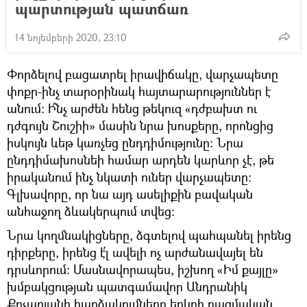
պարտության պատճառ
14 նոյեմբերի 2020, 23:10
Փորձելով բացատրել իրավիճակը, վարչապետը
փոքր-ինչ տարօրինակ հայտարարություններ է
անում։ Ի՞նչ արժեն հենց թեկուզ «դժբախտ ու
դժգույն Շուշիի» մասին նրա խոսքերը, որոնցից
իսկույն ևեթ կառչեց ընդդիմությունը։ Նրա
ընդդիմախոսնեի համար արդեն կարևոր չէ, թե
իրականում ինչ նկատի ուներ վարչապետը։
Գլխավորը, որ նա այդ ասելիքին բավական
անհաջող ձևակերպում տվեց։
Նրա կողմնակիցները, ձգտելով պահպանել իրենց
դիրքերը, իրենց է՛լ ավելի ոչ արժանավայել են
դրսևորում։ Մասնավորապես, իշխող «Իմ քայլը»
խմբակցության պատգամավոր Անդրանիկ
Քոչարյանի հարձակումները երկրի ռազմական