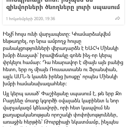
զինվորների ծնողները լուրի սպասում
1 հոկտեմբերի 2020, 19:36
Ինչի՞ հույս ունի վարչապետը։ Կհամարձակվեմ
ենթադրել, որ նրա ամբողջ հույսը
բանակցությունների վերադարձն է ԵԱՀԿ Մինսկի
խմբի ձևաչափ՝ իրավիճակը գոնե ինչ-որ կերպ
փրկելու համար։ Դա հնարավոր է միայն այն բանից
հետո, երբ ոչ միայն Ռուսաստանն ու Ֆրանսիան,
այլև ԱՄՆ-ն կասեն իրենց խոսքը՝ որպես Մինսկի
խմբի համանախագահներ։
Այլ կերպ ասած՝ Փաշինյանը սպասում է, թե երբ Ջո
Բայդենը մուտք կգործի օվալաձև կաբինետ և նոր
վարչակազմ կձևավորի, որի հետ կապվում են
քաղաքականության որոշակի փոփոխություններ,
առաջին հերթին՝ Թուրքիայի նկատմամբ, ինչպես