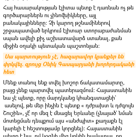
Հայ հասարակության էլիտա պետք է դառնան ոչ թե
գործարարներն ու չինովնիկները, այլ
բանակայինները։ Չի կարող թշնամիներով
շրջապատված երկրում էլիտար ստորաբաժանման
սպան ավելի քիչ աշխատավարձ ստանալ, քան
միջին օղակի պետական պաշտոնյան։
Սա պարտություն չէ, հազարավոր կյանքեր են 
փրկվել. զրույց Օնիկ Գասպարյանի խորհրդականի 
հետ
Մենք տանուլ ենք տվել խոշոր ճակատամարտը,
բայց չենք պարտվել պատերազմում։ Հայաստանին
նա չէ պետք, որը մարդկանց կհանգստացնի`
ասելով, թե մեր ինչին է պետք « դժբախտ և դժգույն
Շուշին», չէ՞ որ մեզ է մնացել Երևանը (չնայած` նման
մոտեցման դեպքում այս «անժպիտ» քաղաքն էլ
կարելի է հեշտությամբ կորցնել)։ Հայաստանին
պետք է նա, ով կօգնի մեզ կրկին հավատալ, որ