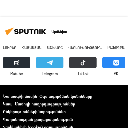
Արմենիա
ԼՈՒՐԵՐ
ՀԱՅԱՍՏԱՆ
ԱՇԽԱՐՀ
ՎԵՐԼՈՒԾՈՒԹՅՈՒՆ
ԻՆՖՈԳՐԱՖ
Rutube
Telegram
ТikТоk
VK
Նախագծի մասին
Օգտագործման կանոնները
Կապ
Մամուլի հաղորդագրություններ
Ընկերությունների նորություններ
Գաղտնիության քաղաքականություն
Տեղեկանիշի (cookie) օգտագործման