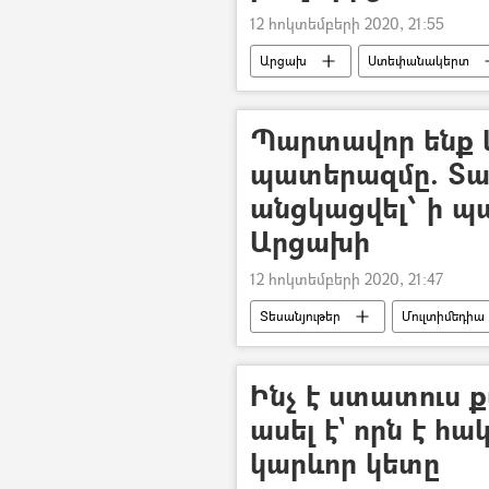
12 հոկտեմբերի 2020, 21:55
Արցախ
Ստեփանակերտ
Ադրբեջանական ագրեսիան Արցախու
Պարտավոր ենք 
պատերազմը. Տալ
անցկացվել՝ ի պ
Արցախի
12 հոկտեմբերի 2020, 21:47
Տեսանյութեր
Մուլտիմեդիա
Թուրքիա
Ադրբեջան
միջազգային կառույցներ
Լե
Ինչ է ստատուս 
Ադրբեջանական ագրեսիան Արցախու
ասել է` որն է հ
կարևոր կետը