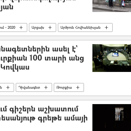
յան
մ - 2020
Արցախ
Արծրուն Հովհաննիսյան
բաղյան հակամարտություն
նագետներին ասել է`
ուրքիան 100 տարի անց
 Կովկաս
ան
Դիվանագետ
Թուրքիա
մ - 2020
մ գիշերն աշխատում
 տեսանյութ գրեթե ամայի