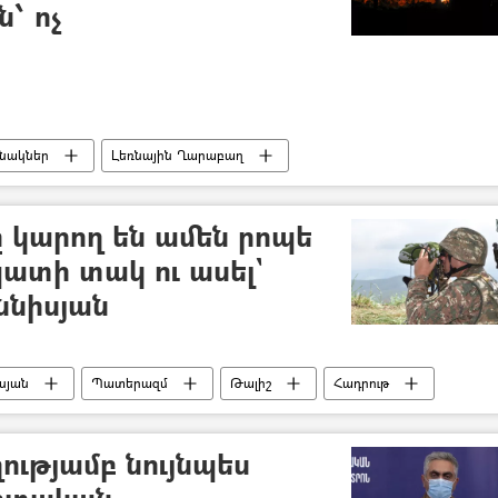
՝ ոչ
նակներ
Լեռնային Ղարաբաղ
Ադրբեջան
Պատերազմ
հրադադար
 կարող են ամեն րոպե
պատի տակ ու ասել`
ննիսյան
սյան
Պատերազմ
Թալիշ
Հադրութ
մ - 2020
ությամբ նույնպես
արտական