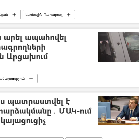
նյան
Լեռնային Ղարաբաղ
Ադրբեջան
Հրադադար Արցախում
մ - 2020
ն արել ապահովել
լրագրողների
ն Արցախում
մարտություն
վեհաժողով (ԵԽԽՎ)
Լրագրող
մ - 2020
ս պատրաստվել է
հարձակմանը․ ՄԱԿ-ում
կայացուցիչ