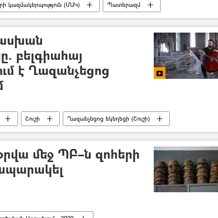
ի կազմակերպություն (ՄԱԿ)
Պատերազմ
մ - 2020
ասխան
ը. բելգիահայ
ւմ է Ղազանչեցոց
մ
Շուշի
Ղազանչեցոց եկեղեցի (Շուշի)
 օրվա մեջ ՊԲ–ն զոհերի
րապարակել