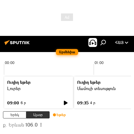
ՀԱՅ
Արմենիա
00:00
01:00
Ուղիղ եթեր
Ուղիղ եթեր
Լուրեր
Մամուլի տեսություն
09:00
09:35
6 ր
4 ր
Երեկ
Այսօր
Եթեր
ք. Երևան
106.0