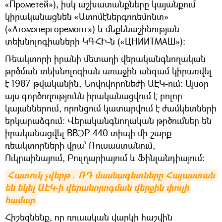
«Прометей»), իսկ աշխատանքները կայանքում
կիրականացնեն «Ատոմէներգոռեմոնտ»
(«Атомэнергоремонт») և մեքենաշինության
տեխնոլոգիաների ԿԳՀԻ-ն («ЦНИИТМАШ»)։
Ռեակտորի իրանի մետաղի վերականգնողական
թրծման տեխնոլոգիան առաջին անգամ կիրառվել
է 1987 թվականին, Նովովորոնեժի ԱԷԿ-ում։ Այսօր
այս գործողությունն իրականացվում է բոլոր
կայաններում, որոնցում կատարվում է ժամկետների
երկարաձգում։ Վերականգնողական թրծումներ են
իրականացվել ВВЭР-440 տիպի մի շարք
ռեակտորների վրա՝ Ռուսաստանում,
Ուկրաինայում, Բուլղարիայում և Ֆինլանդիայում։
Հատուկ չվերթ․ ՌԴ մասնագետները Հայաստան 
են եկել ԱԷԿ-ի վերանորոգման վերջին փուլի 
համար
Հիշեցնենք, որ ռուսական վարկի հաշվին