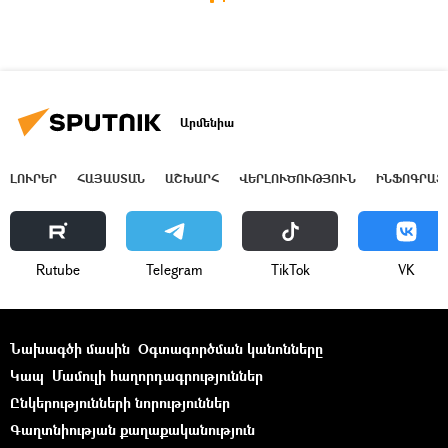
Արմենիա
ԼՈՒՐԵՐ
ՀԱՅԱՍՏԱՆ
ԱՇԽԱՐՀ
ՎԵՐԼՈՒԾՈՒԹՅՈՒՆ
ԻՆՖՈԳՐԱՖ
Rutube
Telegram
ТikТоk
VK
Նախագծի մասին
Օգտագործման կանոնները
Կապ
Մամուլի հաղորդագրություններ
Ընկերությունների նորություններ
Գաղտնիության քաղաքականություն