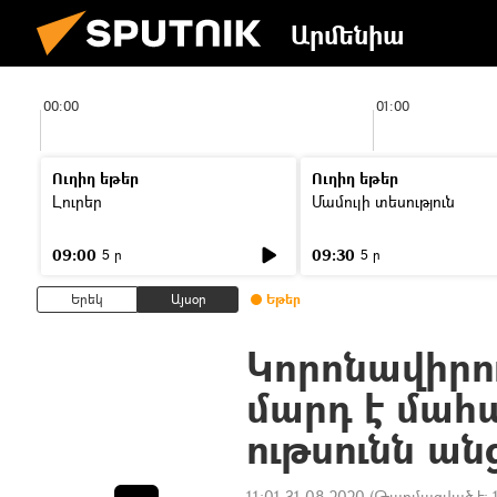
Արմենիա
00:00
01:00
Ուղիղ եթեր
Ուղիղ եթեր
Լուրեր
Մամուլի տեսություն
09:00
09:30
5 ր
5 ր
Երեկ
Այսօր
Եթեր
Կորոնավիրո
մարդ է մահա
ութսունն անց
11:01 31.08.2020
(Թարմացված է: