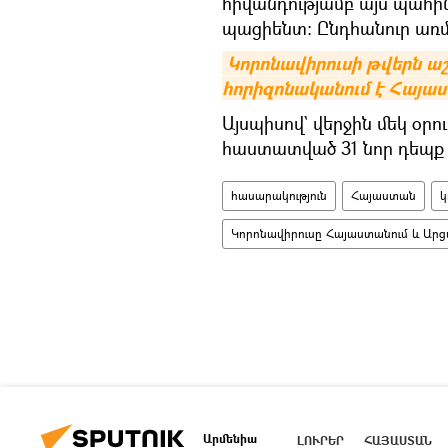
հիվանդությամբ այս պահին
պացիենտ: Ընդհանուր առմ
Կորոնավիրուսի թվերն ա
հորիզոնականում է Հայա
Այսպիսով` վերջին մեկ օրո
հաստատված 31 նոր դեպք 
հասարակություն
Հայաստան
կ
Կորոնավիրուսը Հայաստանում և Արց
Արմենիա
ԼՈՒՐԵՐ
ՀԱՅԱՍՏԱՆ