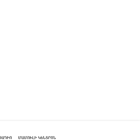
ՌԱԴԻՈ
ՄԱՄՈՒԼԻ ԿԵՆՏՐՈՆ