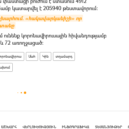
 փաստացի բուժում է ստանում 4912
ամբ կատարվել է 205940 թեստավորում:
շխարհում. «հակավարկանիշի» որ 
ստանը
ւմ ունենք կորոնավիրուսային հիվանդությամբ
և 72 առողջացած։
որոնավիրուս
Մահ
Կին
տղամարդ
ախում
ԱՇԽԱՐՀ
ՎԵՐԼՈՒԾՈՒԹՅՈՒՆ
ԻՆՖՈԳՐԱՖԻԿԱ
ՏԵՍԱՆՅՈՒԹԵՐ