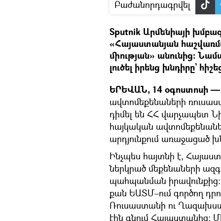
Բաժանորդագրվել
Sputnik Արմենիայի խմբագ
«Հայաստանյան հաշվառմ
միության» անունից։ Նա
լուծել իրենց խնդիրը` հիշե
ԵՐԵՎԱՆ, 14 օգոստոսի — 
ավտոմեքենաների ռուսա
դիմել են ՀՀ վարչապետ Նիկ
հայկական ավտոմեքենան
արդյունքում առաջացած խ
Ինչպես հայտնի է, Հայաստ
ներկրած մեքենաների ազ
պահպանման իրավունքից։ Ա
քան ԵԱՏՄ–ում գործող դրո
Ռուսաստանի ու Ղազախստ
էին գնում Հայաստանից։ Մ