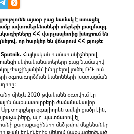
րությունն այսօր բաց նամակ է ստացել
ամբ ավտոմեքենաների տերերի բազմազգ
մակագիրները ՀՀ վարչապետից խնդրում են
ցնելով, որ հարկեր են վճարում ՀՀ բյուջե։
Sputnik.
Հայկական համարանիշներով
ստանցի սեփականատերերը բաց նամակով
ոլ Փաշինյանին` խնդրելով լուծել ՌԴ–ում
երի օգտագործման կանոնների խստացման
նդիրը։
անը մինչև 2020 թվականն օգտվում էր
գային մաքսատուրքերի ժամանակավոր
յդ տուրքերը զգալիորեն ավելի ցածր էին,
ւյքաչափերը, այդ պատճառով էլ
անի քաղաքացիները մեծ թվով մեքենաներ
իության երկրներից մեկում մաքսազերծված