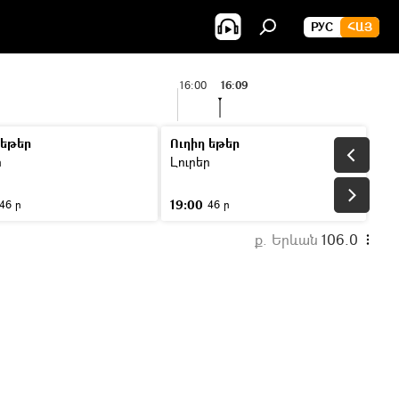
РУС
ՀԱՅ
16:00
16:09
 եթեր
Ուղիղ եթեր
ր
Լուրեր
19:00
46 ր
46 ր
ք. Երևան
106.0