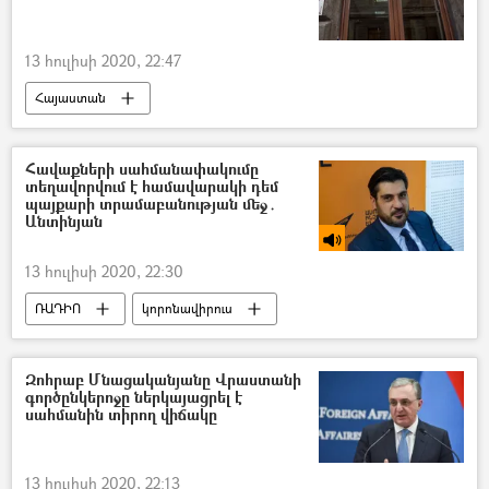
հրետակոծություն
Բանակ
Սահման
13 հուլիսի 2020, 22:47
Հայ–ադրբեջանական սահմանին տիրող իրավիճակը
Հայաստան
Հայ Յեղափոխական Դաշնակցություն (ՀՅԴ)
Տավուշ
Սահման
դիրքեր
Հավաքների սահմանափակումը
տեղավորվում է համավարակի դեմ
հրետակոծություն
Ադրբեջան
պայքարի տրամաբանության մեջ․
Անտինյան
Հայ–ադրբեջանական սահմանին տիրող իրավիճակը
13 հուլիսի 2020, 22:30
ՌԱԴԻՈ
կորոնավիրուս
Արտակարգ դրություն
կարանտին
Բողոքի ակցիա
Զոհրաբ Մնացականյանը Վրաստանի
գործընկերոջը ներկայացրել է
սահմանին տիրող վիճակը
13 հուլիսի 2020, 22:13