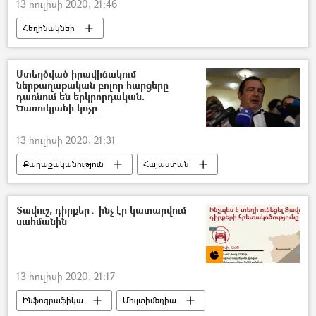
13 հուլիսի 2020, 21:46
Հեղինակներ
արհեստական բանականություն
Երևան
Տրանսպորտ
տարեց
թոռ
Ստեղծված իրավիճակում
ներքաղաքական բոլոր հարցերը
երեխա
կորոնավիրուս
խցանում
դառնում են երկրորդական.
Ծառուկյանի կոչը
5 րոպե Դուլյանի հետ
13 հուլիսի 2020, 21:31
Քաղաքականություն
Հայաստան
Ադրբեջան
Տավուշ
հրետակոծություն
դիրքեր
Տավուշ, դիրքեր․ ինչ էր կատարվում
սահմանին
Գագիկ Ծառուկյան
Բարգավաճ Հայաստան կուսակցություն (ԲՀԿ)
13 հուլիսի 2020, 21:17
Ինֆոգրաֆիկա
Մուլտիմեդիա