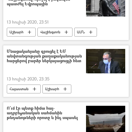
պատժել Եվրոպային
13 հուլիսի 2020, 23:51
Աշխարհ
Վաշինգտոն
ԱՄՆ
Ֆրանսիա
Մնացականյանը զրուցել է ԵՄ
անվտանգության քաղաքականության
հարցերով բարձր ներկայացուցչի հետ
13 հուլիսի 2020, 23:35
Հայաստան
Աշխարհ
Զոհրաբ Մնացականյան
Եվրամիություն
Սահման
հայ-ադրբեջանական
Ո՞ւմ էր պետք հիմա հայ-
ադրբեջանական սահմանին
Ադրբեջան
հրետակոծություն
թնդանոթների որոտը և ինչ սպասել
դիրքեր