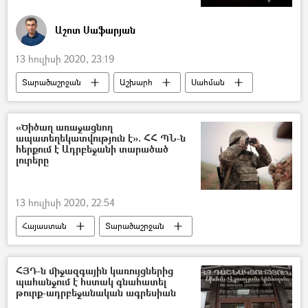
Հայ–ադրբեջանական սահմանին տիրող իրավիճակը
Աշոտ Սաֆարյան
13 հուլիսի 2020, 23:19
Տարածաշրջան
Աշխարհ
Սահման
Տավուշ
դիրքեր
հրետակոծություն
Ադրբեջան
«Ծիծաղ առաջացնող
ապատեղեկատվություն է». ՀՀ ՊՆ-ն
Հայ–ադրբեջանական սահմանին տիրող իրավիճակը
հերքում է Ադրբեջանի տարածած
լուրերը
13 հուլիսի 2020, 22:54
Հայաստան
Տարածաշրջան
Աշխարհ
Ադրբեջան
հայ-ադրբեջանական
Տավուշ
ՀՅԴ-ն միջազգային կառույցներից
պահանջում է հստակ գնահատել
ՀՀ պաշտպանության նախարարություն (ՊՆ)
թուրք-ադրբեջանական ագրեսիան