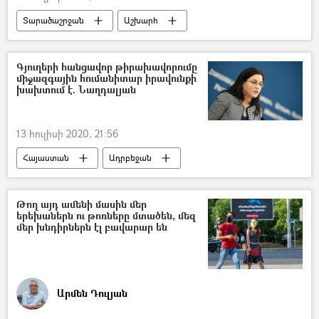
Տարածաշրջան
Աշխարհ
Հայաստան
Զոհրաբ Մնացականյան
Վրաստանի Հանրապետություն
Նախարար
Գյուղերի հանցավոր թիրախավորումը
միջազգային հումանիտար իրավունքի
Սահման
Տավուշ
Ադրբեջան
խախտում է. Նաղդալյան
հայ-ադրբեջանական
հրետակոծություն
Հայ–ադրբեջանական սահմանին տիրող իրավիճակը
13 հուլիսի 2020, 21:56
Հայաստան
Ադրբեջան
հայ-ադրբեջանական
Տավուշ
Սահման
դիրքեր
Թող այդ ամենի մասին մեր
երեխաներն ու թոռները մտածեն, մեզ
հրետակոծություն
Աննա Նաղդալյան
մեր խնդիրներն էլ բավարար են
Արտաքին գործերի նախարարություն (ԱԳՆ)
Հայ–ադրբեջանական սահմանին տիրող իրավիճակը
Արմեն Դուլյան