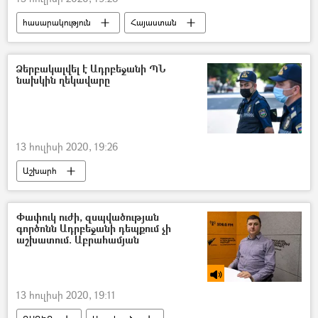
հասարակություն
Հայաստան
Չինարի
հայ-ադրբեջանական
Սահման
ՀՀ ՄԻՊ
Ձերբակալվել է Ադրբեջանի ՊՆ
նախկին ղեկավարը
Արման Թաթոյան
երեխա
Տավուշ
հրետակոծություն
13 հուլիսի 2020, 19:26
Աշխարհ
Փափուկ ուժի, զսպվածության
գործոնն Ադրբեջանի դեպքում չի
աշխատում. Աբրահամյան
13 հուլիսի 2020, 19:11