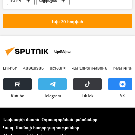
ՌԱԴԻՈ
Ադրբեջան
Տիգրան Աբրահամյան
հայ-ադրբեջանական
Սահման
Եվս 20 հոդված
հրետակոծություն
Չինարի
Տավուշ
Արմենիա
ԼՈՒՐԵՐ
ՀԱՅԱՍՏԱՆ
ԱՇԽԱՐՀ
ՎԵՐԼՈՒԾՈՒԹՅՈՒՆ
ԻՆՖՈԳՐԱՖ
Rutube
Telegram
ТikТоk
VK
Նախագծի մասին
Օգտագործման կանոնները
Կապ
Մամուլի հաղորդագրություններ