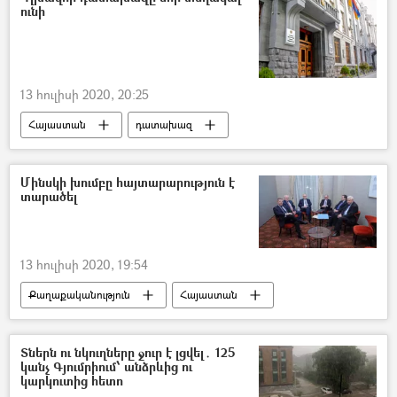
ունի
ուղերձ
13 հուլիսի 2020, 20:25
Հայաստան
դատախազ
ՀՀ դատախազություն
Մինսկի խումբը հայտարարություն է
տարածել
13 հուլիսի 2020, 19:54
Քաղաքականություն
Հայաստան
Հայ–ադրբեջանական սահմանին տիրող իրավիճակը
ԵԱՀԿ Մինսկի Խումբ
Ադրբեջան
Տներն ու նկուղները ջուր է լցվել․ 125
կանչ Գյումրիում՝ անձրևից ու
կարկուտից հետո