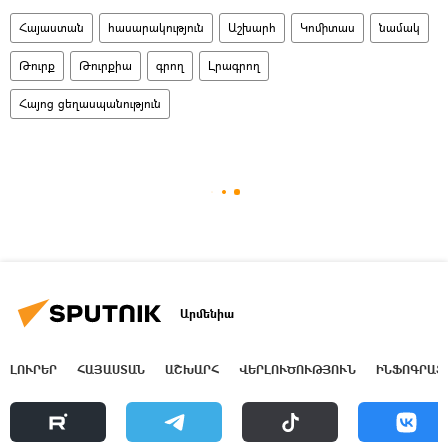
Հայաստան
հասարակություն
Աշխարհ
Կոմիտաս
նամակ
Թուրք
Թուրքիա
գրող
Լրագրող
Հայոց ցեղասպանություն
Արմենիա
ԼՈՒՐԵՐ
ՀԱՅԱՍՏԱՆ
ԱՇԽԱՐՀ
ՎԵՐԼՈՒԾՈՒԹՅՈՒՆ
ԻՆՖՈԳՐԱՖ