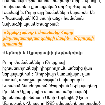
հանրահայտ ֆրանսահայ ռեժիսոր Անրի Վերնոյին,
Կոմիտասին և քաղաքական գործիչ Գարեգին
Խաժակին։ Բոլոր այդ նամակները ներառվել են
«Պատասխան`100 տարի անց» համանուն
նախագծի պատկերագրքում։
«Երբեք չպետք է մոռանանք Հայոց 
ցեղասպանության զոհերի մասին». Թրյուդոյի 
գրառումը
Վերնոյի և Աքարջալիի լեզվակռիվը
Բոլոր ժամանակների Թուրքիայի
իշխանությունների դիրքորոշումն ամենից վառ
ներկայացնում է Թուրքիայի կառավարության
անդամ, առողջապահության նախարար և
Եվրահանձնաժողովում Թուրքիան ներկայացնող
Բյուլենտ Աքարջալիի պատասխանը հայտնի
ֆրանսիացի ռեժիսոր Անրի Վերնոյին (Աշոտ
Մալաքյան)։ Հեռավոր 1995 թվականին բորբոքված