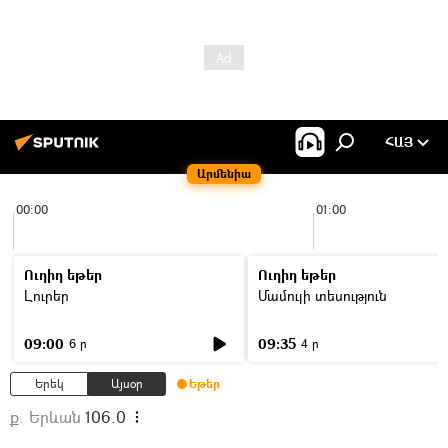
ՀԱՅ
Արմենիա
00:00
01:00
Ուղիղ եթեր
Ուղիղ եթեր
Լուրեր
Մամուլի տեսություն
09:00
09:35
6 ր
4 ր
Երեկ
Այսօր
Եթեր
ք. Երևան
106.0