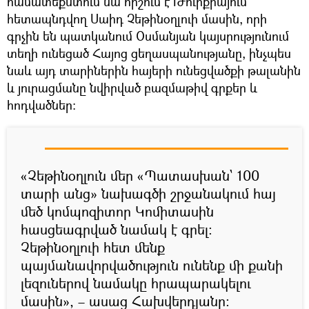
համատեքստում նա հիշում է Թուրքիայում
հետապնդվող Սաիդ Չեթինօղլուի մասին, որի
գրչին են պատկանում Օսմանյան կայսրությունում
տեղի ունեցած Հայոց ցեղասպանությանը, ինչպես
նաև այդ տարիներին հայերի ունեցվածքի թալանին
և յուրացմանը նվիրված բազմաթիվ գրքեր և
հոդվածներ։
«Չեթինօղլուն մեր «Պատասխան` 100
տարի անց» նախագծի շրջանակում հայ
մեծ կոմպոզիտոր Կոմիտասին
հասցեագրված նամակ է գրել։
Չեթինօղլուի հետ մենք
պայմանավորվածություն ունենք մի քանի
լեզուներով նամակը հրապարակելու
մասին», – ասաց Հախվերդյանը։