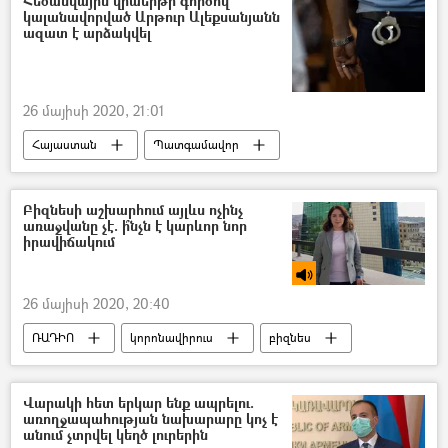
Հեծանվային վրաերթի գործով
կալանավորված Արթուր Ալեքսանյանն
ազատ է արձակվել
26 մայիսի 2020, 21:01
Հայաստան
Պատգամավոր
հեծանիվ
Նիկոլայ Բաղդասարյան
Բիզնեսի աշխարհում այլևս ոչինչ
առաջվանը չէ. ի՞նչն է կարևոր նոր
իրավիճակում
26 մայիսի 2020, 20:40
ՌԱԴԻՈ
կորոնավիրուս
բիզնես
Կորոնավիրուսը Հայաստանում և Արցախում
Վարակի հետ երկար ենք ապրելու.
առողջապահության նախարարը կոչ է
անում չտրվել կեղծ լուրերին