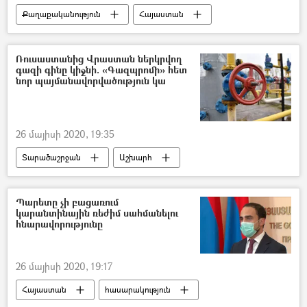
Քաղաքականություն
Հայաստան
Զոհրաբ Մնացականյան
Ադրբեջան
Ռուսաստանից Վրաստան ներկրվող
գազի գինը կիջնի. «Գազպրոմի» հետ
նոր պայմանավորվածություն կա
26 մայիսի 2020, 19:35
Տարածաշրջան
Աշխարհ
Վրաստանի Հանրապետություն
գազ
գազի սակագին
Պարետը չի բացառում
կարանտինային ռեժիմ սահմանելու
«Գազպրոմ Արմենիա» ընկերություն
հնարավորությունը
26 մայիսի 2020, 19:17
Հայաստան
հասարակություն