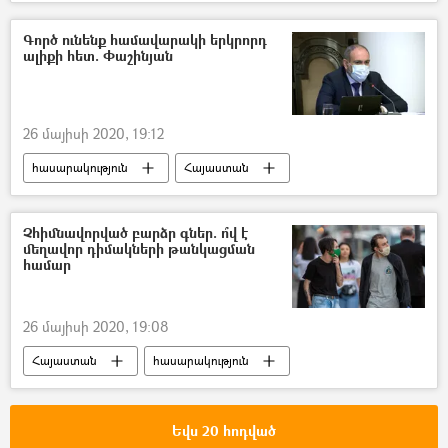
կորոնավիրուս
Արտակարգ դրություն
Տիգրան Ավինյան
կարանտին
Գործ ունենք համավարակի երկրորդ
ալիքի հետ. Փաշինյան
պարետ
Կորոնավիրուսը Հայաստանում և Արցախում
26 մայիսի 2020, 19:12
հասարակություն
Հայաստան
Նիկոլ Փաշինյան
կորոնավիրուս
Չհիմնավորված բարձր գներ. ո՞վ է
մեղավոր դիմակների թանկացման
համար
26 մայիսի 2020, 19:08
Հայաստան
հասարակություն
Տնտեսական մրցակցության պաշտպանության պետական հանձնաժողով (ՏՄՊՊՀ)
դիմակ
թանկացում
Եվս 20 հոդված