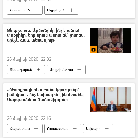
Հայաստան
Ադրբեջան
Ռամիլ Սաֆարով
Ձեռք չտաս, Արմանչիկ. ինչ է անում
փոքրիկը, երբ նրան ասում են` չուտես,
մինչև գամ. տեսանյութ
26 մայիսի 2020, 22:32
Տեսադարան
Մուլտիմեդիա
երեխա
քաղցրավենիք
տեսանյութ
«Թուրքիայի հետ բանակցությունը`
ինձ վրա». ի՞նչ նախագիծ էին մտածել
Սարգսյանն ու Չեռնոմիրդինը
26 մայիսի 2020, 22:16
Հայաստան
Ռուսաստան
Աշխարհ
Սերգեյ Լավրով
Թուրքիա
գազ