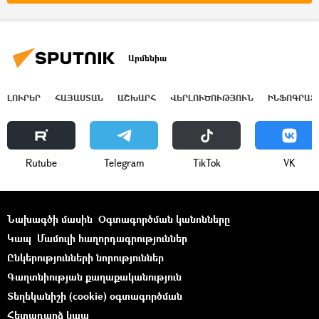
կորոնավիրուս
Կորոնավիրուսը Հայաստանում և Արցախում
Արմենիա
ԼՈՒՐԵՐ
ՀԱՅԱՍՏԱՆ
ԱՇԽԱՐՀ
ՎԵՐԼՈՒԾՈՒԹՅՈՒՆ
ԻՆՖՈԳՐԱՖ
Rutube
Telegram
ТikТоk
VK
Նախագծի մասին
Օգտագործման կանոնները
Կապ
Մամուլի հաղորդագրություններ
Ընկերությունների նորություններ
Գաղտնիության քաղաքականություն
Տեղեկանիշի (cookie) օգտագործման
Հետադարձ կապ