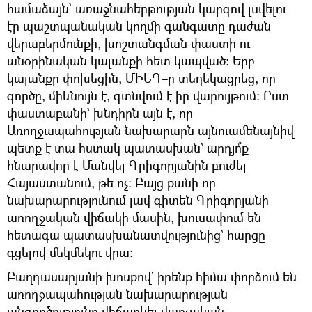
համաձայն` առաջնահերթության կարգով լսվելու
էր պաշտպանական կողմի գանգատը դաժան
վերաբերմունքի, խոշտանգման փաստի ու
անօրինական կալանքի հետ կապված։ Երբ
կալանքը փոխեցին, ՄԻԵԴ–ը տեղեկացրեց, որ
գործը, միևնույն է, գտնվում է իր վարույթում։ Ըստ
փաստաբանի` խնդիրն այն է, որ
Առողջապահության նախարարն այնուամենայնիվ
պետք է տա հստակ պատասխան` արդյո՞ք
հնարավոր է Մանվել Գրիգորյանին բուժել
Հայաստանում, թե ոչ։ Բայց քանի որ
նախարարությունում լավ գիտեն Գրիգորյանի
առողջական վիճակի մասին, խուսափում են
հետագա պատասխանատվությունից` հարցը
գցելով մեկմեկու վրա։
Բաղդասարյանի խոսքով` իրենք հիմա փորձում են
առողջապահության նախարարության
անգործությունը վիճարկել վարչական