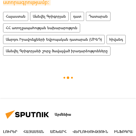
ստորագրությամբ:
Հայաստան
Մանվել Գրիգորյան
դատ
Դատարան
ՀՀ առողջապահության նախարարություն
Մարդու Իրավունքների Եվրոպական դատարան (ՄԻԵԴ)
հիվանդ
Մանվել Գրիգորյանի շուրջ ծավալված իրադարձությունները
Արմենիա
ԼՈՒՐԵՐ
ՀԱՅԱՍՏԱՆ
ԱՇԽԱՐՀ
ՎԵՐԼՈՒԾՈՒԹՅՈՒՆ
ԻՆՖՈԳՐԱՖ