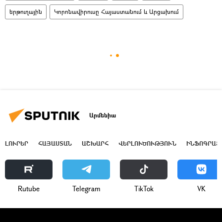
երթուղային
Կորոնավիրուսը Հայաստանում և Արցախում
Արմենիա
ԼՈՒՐԵՐ
ՀԱՅԱՍՏԱՆ
ԱՇԽԱՐՀ
ՎԵՐԼՈՒԾՈՒԹՅՈՒՆ
ԻՆՖՈԳՐԱՖ
Rutube
Telegram
ТikТоk
VK