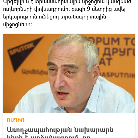
Արգելվում է տրանսպորտային միջոցում կանգնած
ուղևորների փոխադրումը, բացի 9 մետրից ավել
երկարություն ունեցող տրանսպորտային
միջոցների:
ՌԱԴԻՈ
Առողջապահության նախարարն
ինքն է արձանագրում, որ