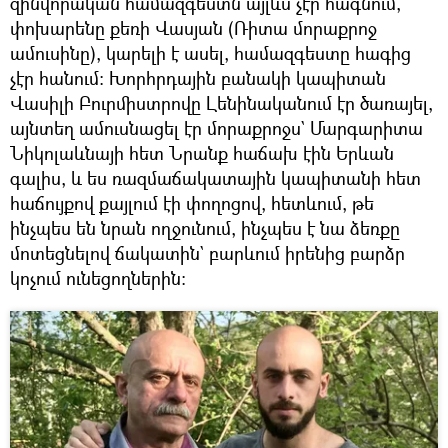
զինվորական համազգեստն այլևս չէր հագնում,
փոխարենը քեռի Վասյան (Ռիտա մորաքրոջ
ամուսինը), կարելի է ասել, համազգեստը հագից
չէր հանում։ Խորհրդային բանակի կապիտան
Վասիլի Բուրմիստրովը Լենինականում էր ծառայել,
այնտեղ ամուսնացել էր մորաքրոջս` Մարգարիտա
Նիկոլաևնայի հետ Նրանք հաճախ էին Երևան
գալիս, և ես ռազմաճակատային կապիտանի հետ
հաճույքով քայլում էի փողոցով, հետևում, թե
ինչպես են նրան ողջունում, ինչպես է նա ձեռքը
մոտեցնելով ճակատին` բարևում իրենից բարձր
կոչում ունեցողներին։