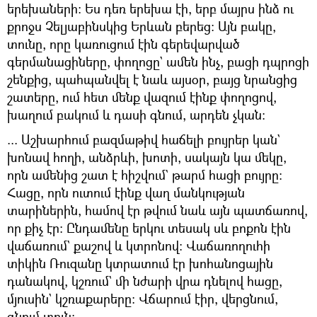
երեխաների։ Ես դեռ երեխա էի, երբ մայրս ինձ ու
քրոջս Չելյաբինսկից Երևան բերեց։ Այն բակը,
տունը, որը կառուցում էին գերեվարված
գերմանացիները, փողոցը` ամեն ինչ, բացի դպրոցի
շենքից, պահպանվել է նաև այսօր, բայց նրանցից
շատերը, ում հետ մենք վազում էինք փողոցով,
խաղում բակում և դասի գնում, արդեն չկան։
... Աշխարհում բազմաթիվ հաճելի բույրեր կան`
խոնավ հողի, անձրևի, խոտի, սակայն կա մեկը,
որն ամենից շատ է հիշվում` թարմ հացի բույրը։
Հացը, որն ուտում էինք վաղ մանկության
տարիներին, համով էր թվում նաև այն պատճառով,
որ քիչ էր։ Ընդամենը երկու տեսակ սև բոքոն էին
վաճառում` քաշով և կտրոնով։ Վաճառողուհի
տիկին Ռուզանը կտրատում էր խոհանոցային
դանակով, կշռում` մի նժարի վրա դնելով հացը,
մյուսին` կշռաքարերը։ Վճարում էիր, վերցնում,
գնում տուն։