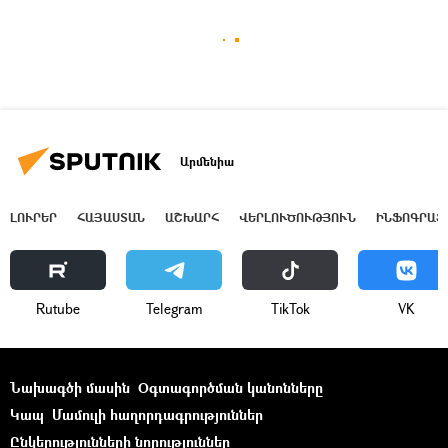
Արմենիա
ԼՈՒՐԵՐ
ՀԱՅԱՍՏԱՆ
ԱՇԽԱՐՀ
ՎԵՐԼՈՒԾՈՒԹՅՈՒՆ
ԻՆՖՈԳՐԱՖ
Rutube
Telegram
ТikТоk
VK
Նախագծի մասին
Օգտագործման կանոնները
Կապ
Մամուլի հաղորդագրություններ
Ընկերությունների նորություններ