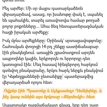
Ի՞նչ արժեր։ Մի օր մայրս դատարկաձեռն
վերադարձավ, ասաց, որ խանութը փակ է, սպանել
են պահակին, տարել առավոտվա համար թողած
բոլոր բոքոնները... Ահա ձեզ հետպատերազմական
հացի իրական արժեքը։
Իսկ մյո՞ւս արժեքները։ Օրինակ` սրտացավությունը։
Շահումյան փողոցի 14-րդ շենքը աստիճանաբար
էին բնակեցնում. առաջին շքամուտքում արդեն
ապրողներ կային, երկրորդն ու երրորդը դեռ
կառուցում էին։ Մեզ հասավ հինգերորդ հարկում
գտնվող բնակարանը, երկու հարկ ներքև բնակվում
էր Կնթեղցյանների ընտանիքը` պատերազմից
վերադարձած որդու հետ։
Ովքեր էին Պլատոնը և Ալեքսանդր Դեմեխինը, և 
ինչ կապ ունեին այս երկուսը «Ջերմուկի» հետ
Սպարտակը ռազմաճակատ գնաց, երբ դեռ շատ