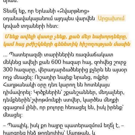
նրան։
Տեսե՞լ եք, որ Երևանի «Զվարթնոց»
օդանավակայանում այդպես վարվեն
Արցախում
կռված տղաների հետ։
Մենք ավելի վատը չենք, քան մեր նախորդները, 
կամ հայ բժիշկների գենետիկ հիշողության մասին
... Պատերազմի տարիներին ռազմաճակատ
մեկնեց ավելի քան 600 հազար հայ, զոհվեց շուրջ
300 հազարը, վերադարձածներից քչերն են այսօր
ողջ մնացել։ Ուշադիր նայեք նրանց, ովքեր
Հաղթանակի օրը դեռ կարող են հոտնկայս
դիմավորել։ Կրծքներին` շքանշաններ, մեդալներ,
դեմքներին`շփոթմունքի ստվեր, կարծես մեղքի
զգացում լինի, որ բոլորը հեռացել են, իսկ իրենք`
մնացել։
– Պապիկ, իսկ քո հայրը պատերազմում եղե՞լ է, –
հարցրեց ինձ թոռնուհիս` Մարթան, և