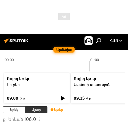
ՀԱՅ
Արմենիա
00:00
01:00
Ուղիղ եթեր
Ուղիղ եթեր
Լուրեր
Մամուլի տեսություն
09:00
09:35
6 ր
4 ր
Երեկ
Այսօր
Եթեր
ք. Երևան
106.0