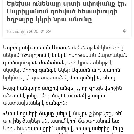
Երեխա ունենալը սրտի սփոփանք էր.
Ապրիլյանում զոհված հետախույզի
եղբայրը կկրի նրա անունը
18 ապրիլի 2020, 21:29
Ապրիլյանի օրերին Ազատն ամենաթեժ կետերից
մեկում` Թալիշում է եղել և հերթական մարտական
գործողության ժամանակ, երբ կրակահերթ է
սկսվել, մորից զանգ է եկել։ Ազատն այդ պահին
երկմտել է` պատասխանե՞լ մոր զանգին, թե ոչ։
Բայց հանկարծ մտքով անցել է, որ գուցե վերջին
անգամ է լսելու մոր ձայնն ու անմիջապես
պատասխանել է զանգին։
«Կրակոցների ձայնը լսելով` մայրս շփոթվեց, թե`
այս ի՞նչ ձայներ են, ասում էիր` ճաշարանում ես։
Մորս հանգստացրի` ասելով, որ տղաներից մեկը