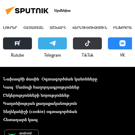
Արմենիա
ԼՈՒՐԵՐ
ՀԱՅԱՍՏԱՆ
ԱՇԽԱՐՀ
ՎԵՐԼՈՒԾՈՒԹՅՈՒՆ
ԻՆՖՈԳՐԱՖ
Rutube
Telegram
ТikТоk
VK
Նախագծի մասին
Օգտագործման կանոնները
Կապ
Մամուլի հաղորդագրություններ
Ընկերությունների նորություններ
Գաղտնիության քաղաքականություն
Տեղեկանիշի (cookie) օգտագործման
Հետադարձ կապ